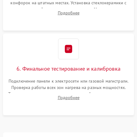
конфорок на штатных местах. Установка стеклокерамики с
проверкой равномерности зазоров. Нанесение
Подробнее
термостойкого герметика или укладка уплотнительной
ленты по контуру.
6. Финальное тестирование и калибровка
Подключение панели к электросети или газовой магистрали.
Проверка работы всех зон нагрева на разных мощностях.
Тестирование сенсорного управления, таймера, индикаторов
Подробнее
остаточного тепла и систем защиты от перегрева.