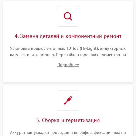
4. Замена деталей и компонентный ремонт
Установка новых ленточных ТЭНов (Hi-Light), индукторных
катушек или термопар. Перепайка сгоревших элементов на
плате управления, восстановление токопроводящих
Подробнее
дорожек. Очистка контактов и замена поврежденной
проводки.
5. Сборка и герметизация
Аккуратная укладка проводов и шлейфов, фиксация плат и