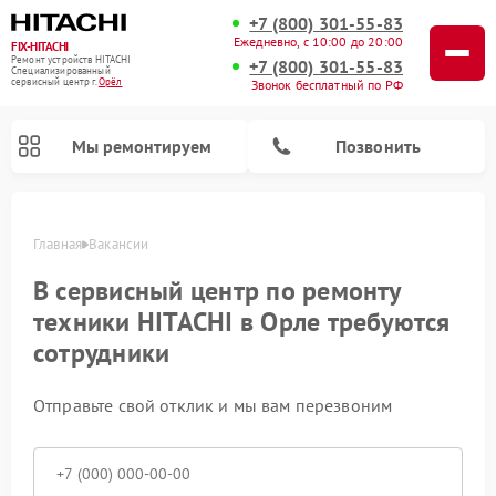
+7 (800) 301-55-83
Ежедневно, с 10:00 до 20:00
FIX-HITACHI
Ремонт устройств HITACHI
+7 (800) 301-55-83
Специализированный
cервисный центр г.
Орёл
Звонок бесплатный по РФ
Мы ремонтируем
Позвонить
Главная
Вакансии
В сервисный центр по ремонту
техники HITACHI в Орле требуются
сотрудники
Отправьте свой отклик и мы вам перезвоним
Ремонт систем хранения данных HITACHI
Ремонт кондиционеров HITACHI
Ремонт стиральных машин HITACHI
Ремонт морозильных камер HITACHI
Ремонт сушильных машин HITACHI
Ремонт варочных панелей HITACHI
Ремонт посудомоечных машин HITACHI
Ремонт снегоуборщиков HITACHI
Ремонт водонагревателей HITACHI