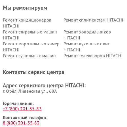
Мы ремонтируем
Ремонт кондиционеров
Ремонт сплит-систем HITACHI
HITACHI
Ремонт стиральных машин
Ремонт холодильников
HITACHI
HITACHI
Ремонт морозильных камер
Ремонт кухонных плит
HITACHI
HITACHI
Ремонт сушильных машин
Ремонт телевизоров HITACHI
HITACHI
Ремонт систем хранения
Ремонт снегоуборщиков
Контакты сервис центра
данных HITACHI
HITACHI
Ремонт варочных панелей
Ремонт водонагревателей
Адрес сервисного центра HITACHI:
HITACHI
HITACHI
г. Орёл, Ливенская ул., 68А
Горячая линия:
+7 (800) 301-55-83
Контактный телефон:
8 (800) 301-55-83