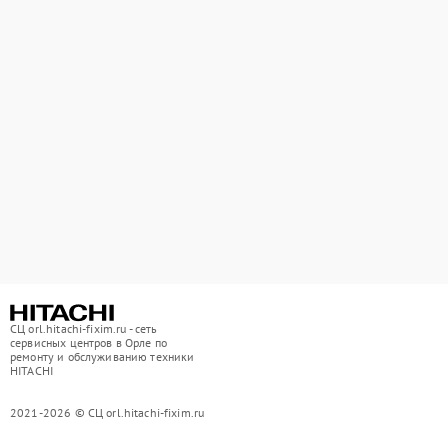
СЦ orl.hitachi-fixim.ru - сеть
сервисных центров в Орле по
ремонту и обслуживанию техники
HITACHI
2021-2026 © СЦ orl.hitachi-fixim.ru