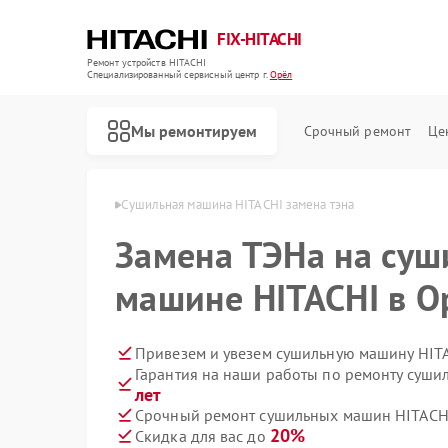
FIX-HITACHI
Ремонт устройств HITACHI
Специализированный cервисный центр г.
Орёл
Мы ремонтируем
Срочный ремонт
Це
шин HITACHI в Орле
Сушильная машина HITACHI замена тэна 
Замена ТЭНа на суш
машине HITACHI в О
Привезем и увезем сушильную машину HIT
Гарантия на наши работы по ремонту суш
лет
Срочный ремонт сушильных машин HITACHI
20%
Скидка для вас до
Ремонт кондиционеров HITACHI
Ремонт стиральных машин HITACHI
Ремонт холодильников HITACHI
Ремонт морозильных камер HITACHI
Ремонт кухонных плит HITACHI
Ремонт систем хранения данных HITACHI
Ремонт снегоуборщиков HITACHI
Ремонт варочных панелей HITACHI
Ремонт водонагревателей HITACHI
Ремонт посудомоечных машин HITACHI