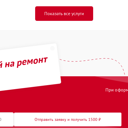
Показать все услуги
й на ремонт
При оформл
Отправить заявку и получить 1500 ₽