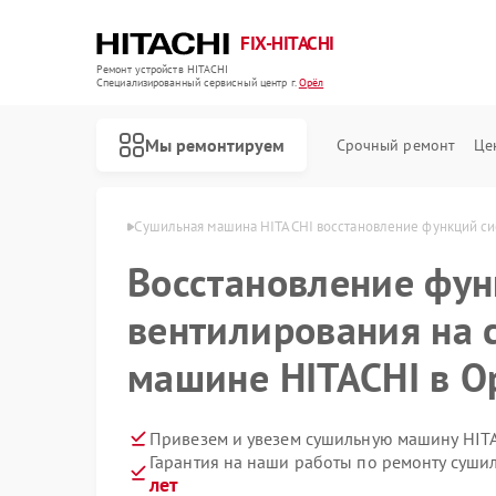
FIX-HITACHI
Ремонт устройств HITACHI
Специализированный cервисный центр г.
Орёл
Мы ремонтируем
Срочный ремонт
Це
шин HITACHI в Орле
Сушильная машина HITACHI восстановление функций с
Восстановление фу
вентилирования на 
машине HITACHI в О
Привезем и увезем сушильную машину HIT
Гарантия на наши работы по ремонту суш
лет
Ремонт кондиционеров HITACHI
Ремонт стиральных машин HITACHI
Ремонт холодильников HITACHI
Ремонт морозильных камер HITACHI
Ремонт кухонных плит HITACHI
Ремонт систем хранения данных HITACHI
Ремонт снегоуборщиков HITACHI
Ремонт варочных панелей HITACHI
Ремонт водонагревателей HITACHI
Ремонт посудомоечных машин HITACHI