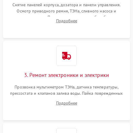
Снятие панелей корпуса, дозатора и панели управления.
Осмотр приводного ремня, ТЭНа, сливного насоса и
амортизаторов. Проверка подшипников барабана и
Подробнее
крестовины на износ, а манжеты люка на разрывы.
3. Ремонт электроники и электрики
Прозвонка мультиметром ТЭНа, датчика температуры,
прессостата и клапанов залива воды. Пайка поврежденных
дорожек или замена симисторов на плате управления.
Подробнее
Восстановление целостности проводки и контактов.