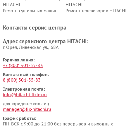
HITACHI
HITACHI
Ремонт сушильных машин
Ремонт телевизоров HITACHI
HITACHI
Ремонт систем хранения
Ремонт снегоуборщиков
Контакты сервис центра
данных HITACHI
HITACHI
Ремонт варочных панелей
Ремонт водонагревателей
Адрес сервисного центра HITACHI:
HITACHI
HITACHI
г. Орёл, Ливенская ул., 68А
Горячая линия:
+7 (800) 301-55-83
Контактный телефон:
8 (800) 301-55-83
Электронная почта:
info@hitachi-fixim.ru
для юридических лиц
manager@fix-hitachi.ru
График работы:
ПН-ВСК с 9:00 до 21:00 без перерывов и выходных