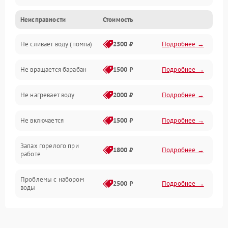
Неисправности
Стоимость
Электропитание
Не сливает воду (помпа)
2500 ₽
Подробнее →
Водоснабжение
Не вращается барабан
1500 ₽
Подробнее →
Слив
Не нагревает воду
2000 ₽
Подробнее →
Программное обеспечение
Не включается
1500 ₽
Подробнее →
Запах горелого при
1800 ₽
Подробнее →
работе
Проблемы с набором
2500 ₽
Подробнее →
воды
Замена ТЭНа
2200 ₽
Подробнее →