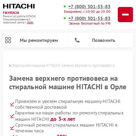
+7 (800) 301-55-83
Ежедневно, с 10:00 до 20:00
FIX-HITACHI
Ремонт устройств HITACHI
+7 (800) 301-55-83
Специализированный
cервисный центр г.
Орёл
Звонок бесплатный по РФ
Мы ремонтируем
Позвонить
 Орле
Стиральная машина HITACHI замена верхнего противовеса
Замена верхнего противовеса на
стиральной машине HITACHI в Орле
Привезем и увезем стиральную машину HITACHI
собственной доставкой
Гарантия на наши работы по ремонту стиральных
до 3-х лет
машин HITACHI
Ремонт кондиционеров HITACHI
Ремонт снегоуборщиков HITACHI
Ремонт водонагревателей HITACHI
Ремонт систем хранения данных HITACHI
Ремонт морозильных камер HITACHI
Ремонт сушильных машин HITACHI
Ремонт варочных панелей HITACHI
Ремонт посудомоечных машин HITACHI
Срочный ремонт стиральных машин HITACHI в
течении часа