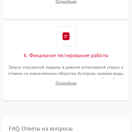
Подробнее
герметиком для предотвращения возможных протечек воды.
6. Финальное тестирование работы
Запуск стиральной машины в режиме интенсивной стирки и
отжима на максимальных оборотах. Контроль нагрева воды,
корректности слива, отсутствия излишних вибраций,
Подробнее
посторонних стуков и протечек под корпусом.
FAQ. Ответы на вопросы