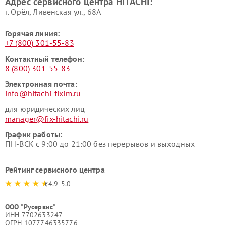
Адрес сервисного центра HITACHI:
HITACHI
HITACHI
г. Орёл, Ливенская ул., 68А
Горячая линия:
+7 (800) 301-55-83
Контактный телефон:
8 (800) 301-55-83
Электронная почта:
info@hitachi-fixim.ru
для юридических лиц
manager@fix-hitachi.ru
График работы:
ПН-ВСК с 9:00 до 21:00 без перерывов и выходных
Рейтинг сервисного центра
4.9-5.0
ООО "Русервис"
ИНН 7702633247
ОГРН 1077746335776