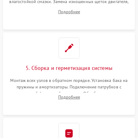
влагостойкой смазки. Замена изношенных щеток двигателя,
порванного ремня привода, неисправного сливного насоса
Подробнее
или поврежденной резиновой манжеты.
5. Сборка и герметизация системы
Монтаж всех узлов в обратном порядке. Установка бака на
пружины и амортизаторы. Подключение патрубков с
надежной фиксацией хомутами. Обработка стыков
Подробнее
герметиком для предотвращения возможных протечек воды.