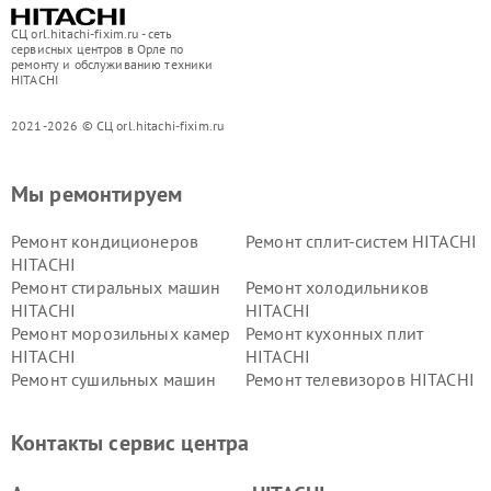
СЦ orl.hitachi-fixim.ru - сеть
сервисных центров в Орле по
ремонту и обслуживанию техники
HITACHI
2021-2026 © СЦ orl.hitachi-fixim.ru
Мы ремонтируем
Ремонт кондиционеров
Ремонт сплит-систем HITACHI
HITACHI
Ремонт стиральных машин
Ремонт холодильников
HITACHI
HITACHI
Ремонт морозильных камер
Ремонт кухонных плит
HITACHI
HITACHI
Ремонт сушильных машин
Ремонт телевизоров HITACHI
HITACHI
Ремонт систем хранения
Ремонт снегоуборщиков
Контакты сервис центра
данных HITACHI
HITACHI
Ремонт варочных панелей
Ремонт водонагревателей