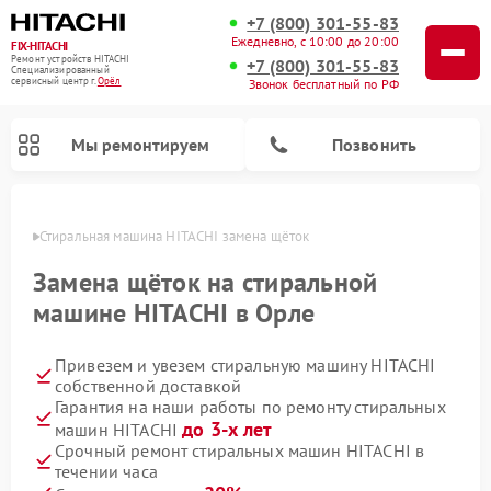
+7 (800) 301-55-83
Ежедневно, с 10:00 до 20:00
FIX-HITACHI
Ремонт устройств HITACHI
+7 (800) 301-55-83
Специализированный
cервисный центр г.
Орёл
Звонок бесплатный по РФ
Мы ремонтируем
Позвонить
 Орле
Стиральная машина HITACHI замена щёток
Замена щёток на стиральной
машине HITACHI в Орле
Привезем и увезем стиральную машину HITACHI
собственной доставкой
Гарантия на наши работы по ремонту стиральных
до 3-х лет
машин HITACHI
Ремонт кондиционеров HITACHI
Ремонт снегоуборщиков HITACHI
Ремонт водонагревателей HITACHI
Ремонт систем хранения данных HITACHI
Ремонт морозильных камер HITACHI
Ремонт сушильных машин HITACHI
Ремонт варочных панелей HITACHI
Ремонт посудомоечных машин HITACHI
Срочный ремонт стиральных машин HITACHI в
течении часа