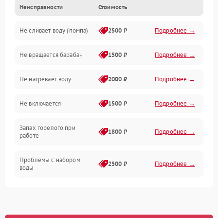
Неисправности
Стоимость
Электропитание
Не сливает воду (помпа)
2500 ₽
Подробнее →
Водоснабжение
Не вращается барабан
1500 ₽
Подробнее →
Слив
Не нагревает воду
2000 ₽
Подробнее →
Программное обеспечение
Не включается
1500 ₽
Подробнее →
Запах горелого при
1800 ₽
Подробнее →
работе
Проблемы с набором
2500 ₽
Подробнее →
воды
Замена ТЭНа
2200 ₽
Подробнее →
Замена платы управления
2200 ₽
Подробнее →