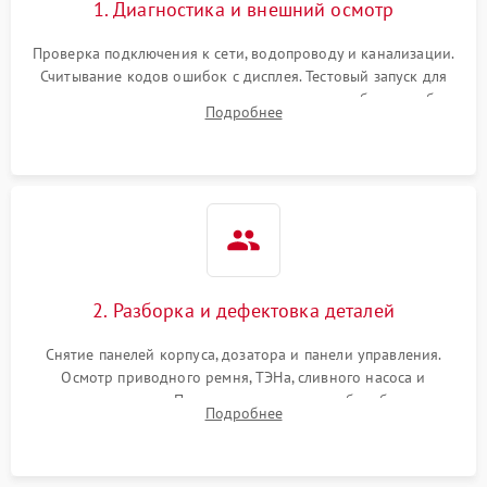
1. Диагностика и внешний осмотр
Проверка подключения к сети, водопроводу и канализации.
Считывание кодов ошибок с дисплея. Тестовый запуск для
выявления посторонних шумов, протечек или сбоев в работе
Подробнее
электронного модуля управления.
2. Разборка и дефектовка деталей
Снятие панелей корпуса, дозатора и панели управления.
Осмотр приводного ремня, ТЭНа, сливного насоса и
амортизаторов. Проверка подшипников барабана и
Подробнее
крестовины на износ, а манжеты люка на разрывы.