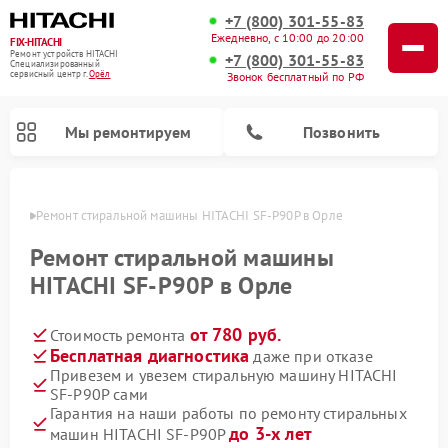
+7 (800) 301-55-83
Ежедневно, с 10:00 до 20:00
FIX-HITACHI
Ремонт устройств HITACHI
+7 (800) 301-55-83
Специализированный
cервисный центр г.
Орёл
Звонок бесплатный по РФ
Мы ремонтируем
Позвонить
 Орле
Ремонт стиральной машины HITACHI SF-P90P в Орле
Ремонт стиральной машины
HITACHI SF-P90P в Орле
от 780 руб.
Стоимость ремонта
Бесплатная диагностика
даже при отказе
Привезем и увезем стиральную машину HITACHI
SF-P90P сами
Ремонт кондиционеров HITACHI
Ремонт снегоуборщиков HITACHI
Ремонт водонагревателей HITACHI
Ремонт систем хранения данных HITACHI
Ремонт морозильных камер HITACHI
Ремонт сушильных машин HITACHI
Ремонт варочных панелей HITACHI
Ремонт посудомоечных машин HITACHI
Гарантия на наши работы по ремонту стиральных
до 3-х лет
машин HITACHI SF-P90P