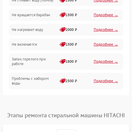
Не сливает воду (помпа)
2500 ₽
Подробнее →
Водоснабжение
Не вращается барабан
1500 ₽
Подробнее →
Слив
Не нагревает воду
2000 ₽
Подробнее →
Программное обеспечение
Не включается
1500 ₽
Подробнее →
Запах горелого при
1800 ₽
Подробнее →
работе
Проблемы с набором
2500 ₽
Подробнее →
воды
Замена ТЭНа
2200 ₽
Подробнее →
Замена платы управления
2200 ₽
Подробнее →
Этапы ремонта стиральной машины HITACHI