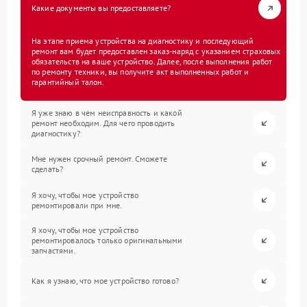
Какие документы вы предоставляете?
На этапе приема устройства на диагностику и последующий
ремонт вам будет предоставлен заказ-наряд с указанием страховых
обязательств на ваше устройство. Далее, после выполнения работ
по ремонту техники, вы получите акт выполненных работ и
гарантийный талон.
Я уже знаю в чем неисправность и какой
ремонт необходим. Для чего проводить
диагностику?
Мне нужен срочный ремонт. Сможете
сделать?
Я хочу, чтобы мое устройство
ремонтировали при мне.
Я хочу, чтобы мое устройство
ремонтировалось только оригинальными
запчастями.
Как я узнаю, что мое устройство готово?