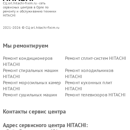
СЦ orl.hitachi-fixim.ru - сеть
сервисных центров в Орле по
ремонту и обслуживанию техники
HITACHI
2021-2026 © СЦ orl.hitachi-fixim.ru
Мы ремонтируем
Ремонт кондиционеров
Ремонт сплит-систем HITACHI
HITACHI
Ремонт стиральных машин
Ремонт холодильников
HITACHI
HITACHI
Ремонт морозильных камер
Ремонт кухонных плит
HITACHI
HITACHI
Ремонт сушильных машин
Ремонт телевизоров HITACHI
HITACHI
Ремонт систем хранения
Ремонт снегоуборщиков
Контакты сервис центра
данных HITACHI
HITACHI
Ремонт варочных панелей
Ремонт водонагревателей
Адрес сервисного центра HITACHI:
HITACHI
HITACHI