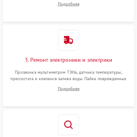
амортизаторов. Проверка подшипников барабана и
Подробнее
крестовины на износ, а манжеты люка на разрывы.
3. Ремонт электроники и электрики
Прозвонка мультиметром ТЭНа, датчика температуры,
прессостата и клапанов залива воды. Пайка поврежденных
дорожек или замена симисторов на плате управления.
Подробнее
Восстановление целостности проводки и контактов.