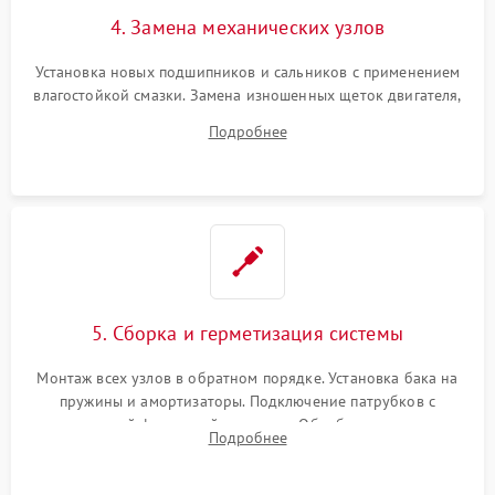
4. Замена механических узлов
Установка новых подшипников и сальников с применением
влагостойкой смазки. Замена изношенных щеток двигателя,
порванного ремня привода, неисправного сливного насоса
Подробнее
или поврежденной резиновой манжеты.
5. Сборка и герметизация системы
Монтаж всех узлов в обратном порядке. Установка бака на
пружины и амортизаторы. Подключение патрубков с
надежной фиксацией хомутами. Обработка стыков
Подробнее
герметиком для предотвращения возможных протечек воды.