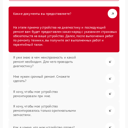
Какие документы вы предоставляете?
На этапе приема устройства на диагностику и последующий
ремонт вам будет предоставлен заказ-наряд с указанием страховых
обязательств на ваше устройство. Далее, после выполнения работ
по ремонту техники, вы получите акт выполненных работ и
гарантийный талон.
Я уже знаю в чем неисправность и какой
ремонт необходим. Для чего проводить
диагностику?
Мне нужен срочный ремонт. Сможете
сделать?
Я хочу, чтобы мое устройство
ремонтировали при мне.
Я хочу, чтобы мое устройство
ремонтировалось только оригинальными
запчастями.
Как я узнаю, что мое устройство готово?