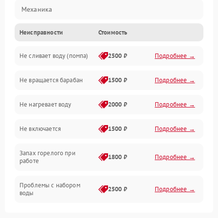
Механика
Неисправности
Стоимость
Электропитание
Не сливает воду (помпа)
2500 ₽
Подробнее →
Водоснабжение
Не вращается барабан
1500 ₽
Подробнее →
Слив
Не нагревает воду
2000 ₽
Подробнее →
Программное обеспечение
Не включается
1500 ₽
Подробнее →
Запах горелого при
1800 ₽
Подробнее →
работе
Проблемы с набором
2500 ₽
Подробнее →
воды
Замена ТЭНа
2200 ₽
Подробнее →