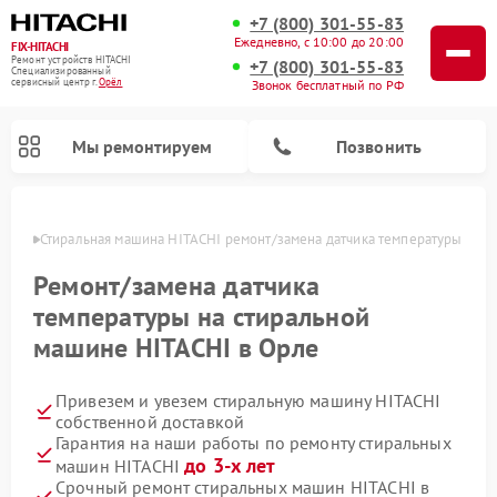
+7 (800) 301-55-83
Ежедневно, с 10:00 до 20:00
FIX-HITACHI
Ремонт устройств HITACHI
+7 (800) 301-55-83
Специализированный
cервисный центр г.
Орёл
Звонок бесплатный по РФ
Мы ремонтируем
Позвонить
 Орле
Стиральная машина HITACHI ремонт/замена датчика температуры
Ремонт/замена датчика
температуры на стиральной
машине HITACHI в Орле
Привезем и увезем стиральную машину HITACHI
собственной доставкой
Гарантия на наши работы по ремонту стиральных
Ремонт кондиционеров HITACHI
Ремонт снегоуборщиков HITACHI
Ремонт водонагревателей HITACHI
Ремонт систем хранения данных HITACHI
Ремонт морозильных камер HITACHI
Ремонт сушильных машин HITACHI
Ремонт варочных панелей HITACHI
Ремонт посудомоечных машин HITACHI
до 3-х лет
машин HITACHI
Срочный ремонт стиральных машин HITACHI в