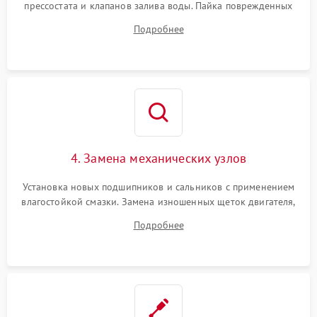
прессостата и клапанов залива воды. Пайка поврежденных
дорожек или замена симисторов на плате управления.
Подробнее
Восстановление целостности проводки и контактов.
4. Замена механических узлов
Установка новых подшипников и сальников с применением
влагостойкой смазки. Замена изношенных щеток двигателя,
порванного ремня привода, неисправного сливного насоса
Подробнее
или поврежденной резиновой манжеты.