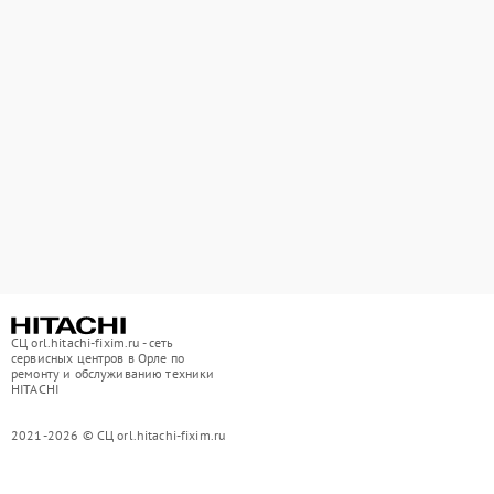
СЦ orl.hitachi-fixim.ru - сеть
сервисных центров в Орле по
ремонту и обслуживанию техники
HITACHI
2021-2026 © СЦ orl.hitachi-fixim.ru