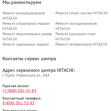
Мы ремонтируем
Ремонт кондиционеров
Ремонт сплит-систем HITACHI
HITACHI
Ремонт стиральных машин
Ремонт холодильников
HITACHI
HITACHI
Ремонт морозильных камер
Ремонт кухонных плит
HITACHI
HITACHI
Ремонт сушильных машин
Ремонт телевизоров HITACHI
HITACHI
Ремонт систем хранения
Ремонт снегоуборщиков
Контакты сервис центра
данных HITACHI
HITACHI
Ремонт варочных панелей
Ремонт водонагревателей
Адрес сервисного центра HITACHI:
HITACHI
HITACHI
г. Орёл, Ливенская ул., 68А
Горячая линия:
+7 (800) 301-55-83
Контактный телефон:
8 (800) 301-55-83
Электронная почта: