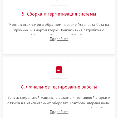
5. Сборка и герметизация системы
Монтаж всех узлов в обратном порядке. Установка бака на
пружины и амортизаторы. Подключение патрубков с
надежной фиксацией хомутами. Обработка стыков
Подробнее
герметиком для предотвращения возможных протечек воды.
6. Финальное тестирование работы
Запуск стиральной машины в режиме интенсивной стирки и
отжима на максимальных оборотах. Контроль нагрева воды,
корректности слива, отсутствия излишних вибраций,
Подробнее
посторонних стуков и протечек под корпусом.