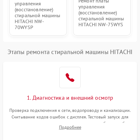
Ремонт платы
управления
управления
(восстановление)
(восстановление)
стиральной машины
стиральной машины
HITACHI NW-
HITACHI NW-75WYS
70WYSP
Этапы ремонта стиральной машины HITACHI
1. Диагностика и внешний осмотр
Проверка подключения к сети, водопроводу и канализации.
Считывание кодов ошибок с дисплея. Тестовый запуск для
выявления посторонних шумов, протечек или сбоев в работе
Подробнее
электронного модуля управления.