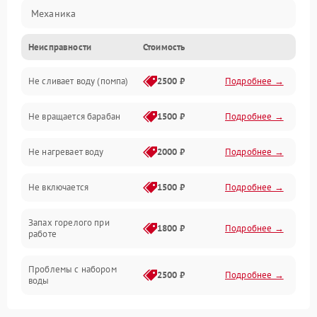
Механика
Неисправности
Стоимость
Электропитание
Не сливает воду (помпа)
2500 ₽
Подробнее →
Водоснабжение
Не вращается барабан
1500 ₽
Подробнее →
Слив
Не нагревает воду
2000 ₽
Подробнее →
Программное обеспечение
Не включается
1500 ₽
Подробнее →
Запах горелого при
1800 ₽
Подробнее →
работе
Проблемы с набором
2500 ₽
Подробнее →
воды
Замена ТЭНа
2200 ₽
Подробнее →