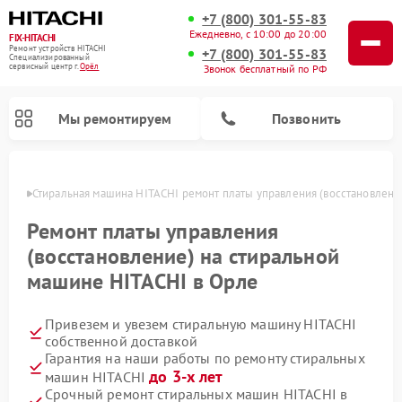
+7 (800) 301-55-83
Ежедневно, с 10:00 до 20:00
FIX-HITACHI
Ремонт устройств HITACHI
+7 (800) 301-55-83
Специализированный
cервисный центр г.
Орёл
Звонок бесплатный по РФ
Мы ремонтируем
Позвонить
 Орле
Стиральная машина HITACHI ремонт платы управления (восстановлени
Ремонт платы управления
(восстановление) на стиральной
машине HITACHI в Орле
Привезем и увезем стиральную машину HITACHI
собственной доставкой
Гарантия на наши работы по ремонту стиральных
Ремонт кондиционеров HITACHI
Ремонт снегоуборщиков HITACHI
Ремонт водонагревателей HITACHI
Ремонт систем хранения данных HITACHI
Ремонт морозильных камер HITACHI
Ремонт сушильных машин HITACHI
Ремонт варочных панелей HITACHI
Ремонт посудомоечных машин HITACHI
до 3-х лет
машин HITACHI
Срочный ремонт стиральных машин HITACHI в