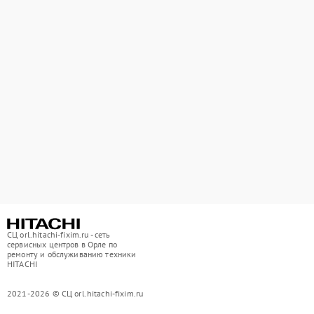
СЦ orl.hitachi-fixim.ru - сеть
сервисных центров в Орле по
ремонту и обслуживанию техники
HITACHI
2021-2026 © СЦ orl.hitachi-fixim.ru