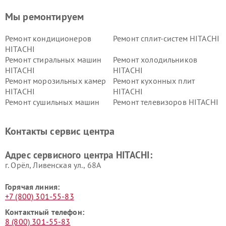
Мы ремонтируем
Ремонт кондиционеров
Ремонт сплит-систем HITACHI
HITACHI
Ремонт стиральных машин
Ремонт холодильников
HITACHI
HITACHI
Ремонт морозильных камер
Ремонт кухонных плит
HITACHI
HITACHI
Ремонт сушильных машин
Ремонт телевизоров HITACHI
HITACHI
Ремонт систем хранения
Ремонт снегоуборщиков
Контакты сервис центра
данных HITACHI
HITACHI
Ремонт варочных панелей
Ремонт водонагревателей
Адрес сервисного центра HITACHI:
HITACHI
HITACHI
г. Орёл, Ливенская ул., 68А
Горячая линия:
+7 (800) 301-55-83
Контактный телефон:
8 (800) 301-55-83