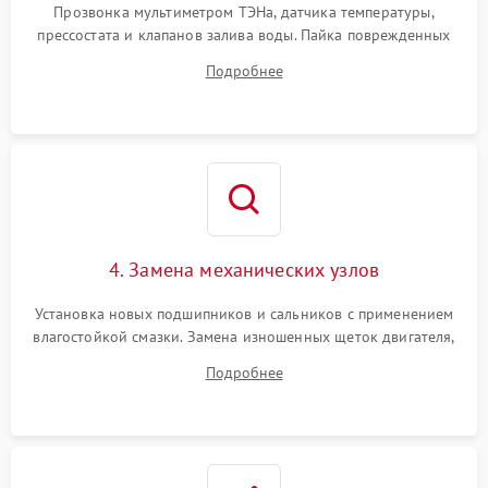
Прозвонка мультиметром ТЭНа, датчика температуры,
прессостата и клапанов залива воды. Пайка поврежденных
дорожек или замена симисторов на плате управления.
Подробнее
Восстановление целостности проводки и контактов.
4. Замена механических узлов
Установка новых подшипников и сальников с применением
влагостойкой смазки. Замена изношенных щеток двигателя,
порванного ремня привода, неисправного сливного насоса
Подробнее
или поврежденной резиновой манжеты.