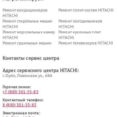
Ремонт кондиционеров
Ремонт сплит-систем HITACHI
HITACHI
Ремонт стиральных машин
Ремонт холодильников
HITACHI
HITACHI
Ремонт морозильных камер
Ремонт кухонных плит
HITACHI
HITACHI
Ремонт сушильных машин
Ремонт телевизоров HITACHI
HITACHI
Ремонт систем хранения
Ремонт снегоуборщиков
Контакты сервис центра
данных HITACHI
HITACHI
Ремонт варочных панелей
Ремонт водонагревателей
Адрес сервисного центра HITACHI:
HITACHI
HITACHI
г. Орёл, Ливенская ул., 68А
Горячая линия:
+7 (800) 301-55-83
Контактный телефон:
8 (800) 301-55-83
Электронная почта: