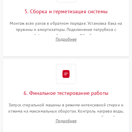
5. Сборка и герметизация системы
Монтаж всех узлов в обратном порядке. Установка бака на
пружины и амортизаторы. Подключение патрубков с
надежной фиксацией хомутами. Обработка стыков
Подробнее
герметиком для предотвращения возможных протечек воды.
6. Финальное тестирование работы
Запуск стиральной машины в режиме интенсивной стирки и
отжима на максимальных оборотах. Контроль нагрева воды,
корректности слива, отсутствия излишних вибраций,
Подробнее
посторонних стуков и протечек под корпусом.