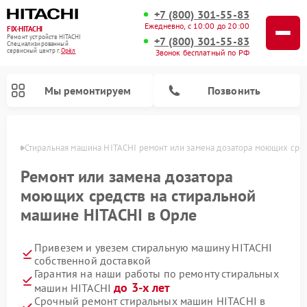
+7 (800) 301-55-83
Ежедневно, с 10:00 до 20:00
FIX-HITACHI
Ремонт устройств HITACHI
+7 (800) 301-55-83
Специализированный
cервисный центр г.
Орёл
Звонок бесплатный по РФ
Мы ремонтируем
Позвонить
 Орле
Стиральная машина HITACHI ремонт или замена дозатора моющих сре
Ремонт или замена дозатора
моющих средств на стиральной
машине HITACHI в Орле
Привезем и увезем стиральную машину HITACHI
собственной доставкой
Гарантия на наши работы по ремонту стиральных
Ремонт кондиционеров HITACHI
Ремонт снегоуборщиков HITACHI
Ремонт водонагревателей HITACHI
Ремонт систем хранения данных HITACHI
Ремонт морозильных камер HITACHI
Ремонт сушильных машин HITACHI
Ремонт варочных панелей HITACHI
Ремонт посудомоечных машин HITACHI
до 3-х лет
машин HITACHI
Срочный ремонт стиральных машин HITACHI в