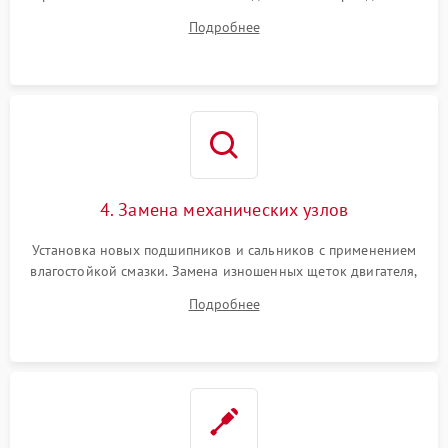
дорожек или замена симисторов на плате управления.
Подробнее
Восстановление целостности проводки и контактов.
4. Замена механических узлов
Установка новых подшипников и сальников с применением
влагостойкой смазки. Замена изношенных щеток двигателя,
порванного ремня привода, неисправного сливного насоса
Подробнее
или поврежденной резиновой манжеты.