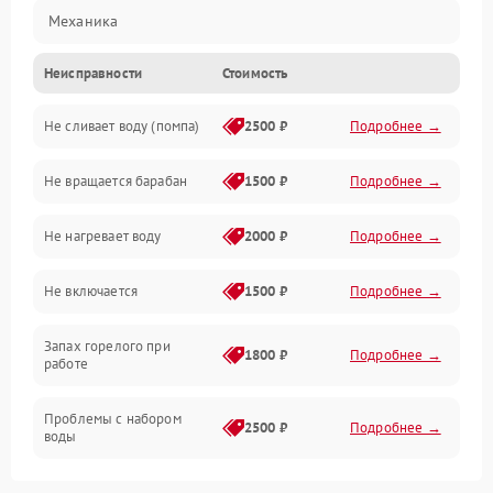
Механика
Неисправности
Стоимость
Электропитание
Не сливает воду (помпа)
2500 ₽
Подробнее →
Водоснабжение
Не вращается барабан
1500 ₽
Подробнее →
Слив
Не нагревает воду
2000 ₽
Подробнее →
Программное обеспечение
Не включается
1500 ₽
Подробнее →
Запах горелого при
1800 ₽
Подробнее →
работе
Проблемы с набором
2500 ₽
Подробнее →
воды
Замена ТЭНа
2200 ₽
Подробнее →