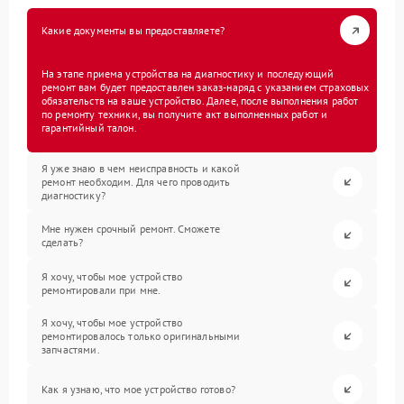
Какие документы вы предоставляете?
На этапе приема устройства на диагностику и последующий
ремонт вам будет предоставлен заказ-наряд с указанием страховых
обязательств на ваше устройство. Далее, после выполнения работ
по ремонту техники, вы получите акт выполненных работ и
гарантийный талон.
Я уже знаю в чем неисправность и какой
ремонт необходим. Для чего проводить
диагностику?
Мне нужен срочный ремонт. Сможете
сделать?
Я хочу, чтобы мое устройство
ремонтировали при мне.
Я хочу, чтобы мое устройство
ремонтировалось только оригинальными
запчастями.
Как я узнаю, что мое устройство готово?