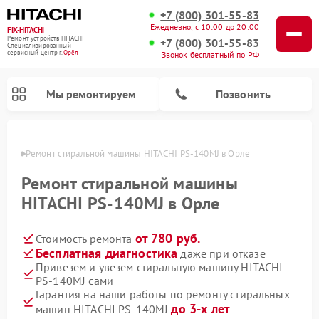
+7 (800) 301-55-83
Ежедневно, с 10:00 до 20:00
FIX-HITACHI
Ремонт устройств HITACHI
+7 (800) 301-55-83
Специализированный
cервисный центр г.
Орёл
Звонок бесплатный по РФ
Мы ремонтируем
Позвонить
 Орле
Ремонт стиральной машины HITACHI PS-140MJ в Орле
Ремонт стиральной машины
HITACHI PS-140MJ в Орле
от 780 руб.
Стоимость ремонта
Бесплатная диагностика
даже при отказе
Привезем и увезем стиральную машину HITACHI
PS-140MJ сами
Ремонт кондиционеров HITACHI
Ремонт снегоуборщиков HITACHI
Ремонт водонагревателей HITACHI
Ремонт систем хранения данных HITACHI
Ремонт морозильных камер HITACHI
Ремонт сушильных машин HITACHI
Ремонт варочных панелей HITACHI
Ремонт посудомоечных машин HITACHI
Гарантия на наши работы по ремонту стиральных
до 3-х лет
машин HITACHI PS-140MJ