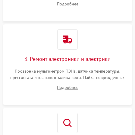
амортизаторов. Проверка подшипников барабана и
Подробнее
крестовины на износ, а манжеты люка на разрывы.
3. Ремонт электроники и электрики
Прозвонка мультиметром ТЭНа, датчика температуры,
прессостата и клапанов залива воды. Пайка поврежденных
дорожек или замена симисторов на плате управления.
Подробнее
Восстановление целостности проводки и контактов.