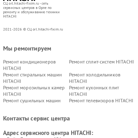
СЦ orl.hitachi-fixim.ru - сеть
сервисных центров в Орле по
ремонту и обслуживанию техники
HITACHI
2021-2026 © СЦ orl.hitachi-fixim.ru
Мы ремонтируем
Ремонт кондиционеров
Ремонт сплит-систем HITACHI
HITACHI
Ремонт стиральных машин
Ремонт холодильников
HITACHI
HITACHI
Ремонт морозильных камер
Ремонт кухонных плит
HITACHI
HITACHI
Ремонт сушильных машин
Ремонт телевизоров HITACHI
HITACHI
Ремонт систем хранения
Ремонт снегоуборщиков
Контакты сервис центра
данных HITACHI
HITACHI
Ремонт варочных панелей
Ремонт водонагревателей
Адрес сервисного центра HITACHI:
HITACHI
HITACHI