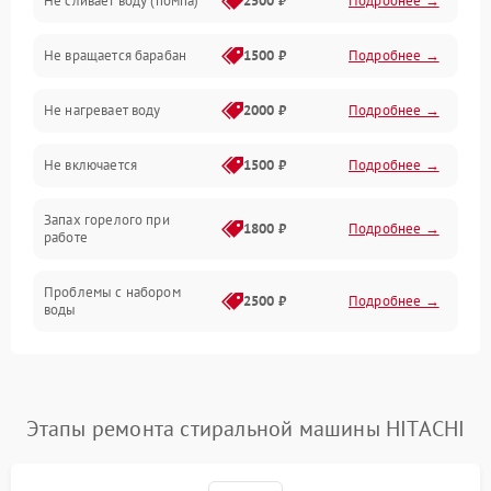
Не сливает воду (помпа)
2500 ₽
Подробнее →
Водоснабжение
Не вращается барабан
1500 ₽
Подробнее →
Слив
Не нагревает воду
2000 ₽
Подробнее →
Программное обеспечение
Не включается
1500 ₽
Подробнее →
Запах горелого при
1800 ₽
Подробнее →
работе
Проблемы с набором
2500 ₽
Подробнее →
воды
Замена ТЭНа
2200 ₽
Подробнее →
Замена платы управления
2200 ₽
Подробнее →
Этапы ремонта стиральной машины HITACHI