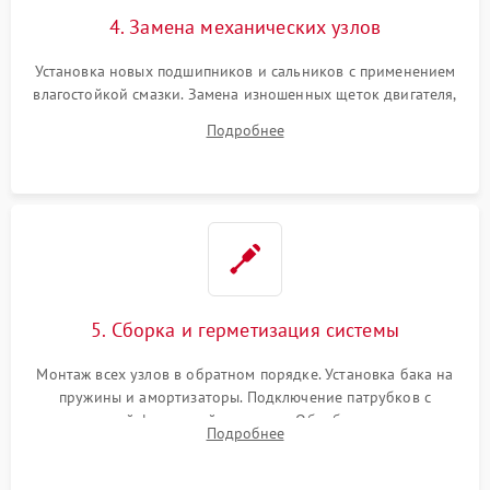
4. Замена механических узлов
Установка новых подшипников и сальников с применением
влагостойкой смазки. Замена изношенных щеток двигателя,
порванного ремня привода, неисправного сливного насоса
Подробнее
или поврежденной резиновой манжеты.
5. Сборка и герметизация системы
Монтаж всех узлов в обратном порядке. Установка бака на
пружины и амортизаторы. Подключение патрубков с
надежной фиксацией хомутами. Обработка стыков
Подробнее
герметиком для предотвращения возможных протечек воды.