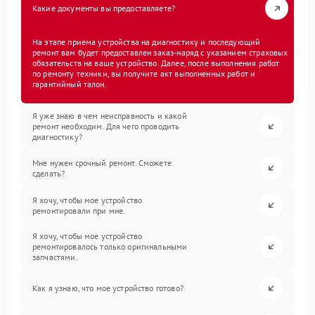
Какие документы вы предоставляете?
На этапе приема устройства на диагностику и последующий
ремонт вам будет предоставлен заказ-наряд с указанием страховых
обязательств на ваше устройство. Далее, после выполнения работ
по ремонту техники, вы получите акт выполненных работ и
гарантийный талон.
Я уже знаю в чем неисправность и какой
ремонт необходим. Для чего проводить
диагностику?
Мне нужен срочный ремонт. Сможете
сделать?
Я хочу, чтобы мое устройство
ремонтировали при мне.
Я хочу, чтобы мое устройство
ремонтировалось только оригинальными
запчастями.
Как я узнаю, что мое устройство готово?