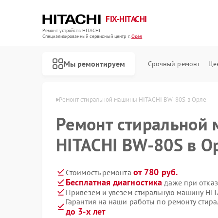
FIX-HITACHI
Ремонт устройств HITACHI
Специализированный cервисный центр г.
Орёл
Мы ремонтируем
Срочный ремонт
Це
шин HITACHI в Орле
Ремонт стиральной машины HITACHI BW-80S в Орле
Ремонт стиральной
HITACHI BW-80S в О
от 780 руб.
Стоимость ремонта
Бесплатная диагностика
даже при отказ
Привезем и увезем стиральную машину HI
Гарантия на наши работы по ремонту стир
до 3-х лет
Ремонт кондиционеров HITACHI
Ремонт холодильников HITACHI
Ремонт морозильных камер HITACHI
Ремонт кухонных плит HITACHI
Ремонт сушильных машин HITACHI
Ремонт систем хранения данных HITACHI
Ремонт снегоуборщиков HITACHI
Ремонт варочных панелей HITACHI
Ремонт водонагревателей HITACHI
Ремонт посудомоечных машин HITACHI