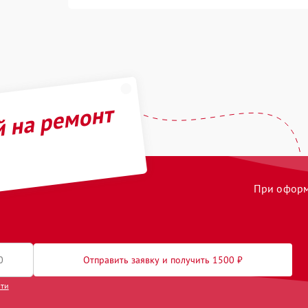
й на ремонт
При оформл
Отправить заявку и получить 1500 ₽
сти