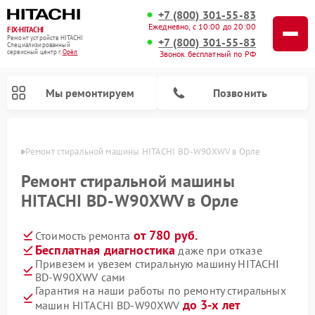
+7 (800) 301-55-83
Ежедневно, с 10:00 до 20:00
FIX-HITACHI
Ремонт устройств HITACHI
+7 (800) 301-55-83
Специализированный
cервисный центр г.
Орёл
Звонок бесплатный по РФ
Мы ремонтируем
Позвонить
 Орле
Ремонт стиральной машины HITACHI BD-W90XWV в Орле
Ремонт стиральной машины
HITACHI BD-W90XWV в Орле
от 780 руб.
Стоимость ремонта
Бесплатная диагностика
даже при отказе
Привезем и увезем стиральную машину HITACHI
BD-W90XWV сами
Ремонт кондиционеров HITACHI
Ремонт снегоуборщиков HITACHI
Ремонт водонагревателей HITACHI
Ремонт систем хранения данных HITACHI
Ремонт морозильных камер HITACHI
Ремонт сушильных машин HITACHI
Ремонт варочных панелей HITACHI
Ремонт посудомоечных машин HITACHI
Гарантия на наши работы по ремонту стиральных
до 3-х лет
машин HITACHI BD-W90XWV