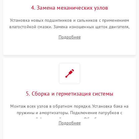
4. Замена механических узлов
Установка новых подшипников и сальников с применением
влагостойкой смазки. Замена изношенных щеток двигателя,
порванного ремня привода, неисправного сливного насоса
Подробнее
или поврежденной резиновой манжеты.
5. Сборка и герметизация системы
Монтаж всех узлов в обратном порядке. Установка бака на
пружины и амортизаторы. Подключение патрубков с
надежной фиксацией хомутами. Обработка стыков
Подробнее
герметиком для предотвращения возможных протечек воды.