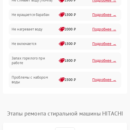
Не сливает воду (помпа)
2500 ₽
Подробнее →
Водоснабжение
Не вращается барабан
1500 ₽
Подробнее →
Слив
Не нагревает воду
2000 ₽
Подробнее →
Программное обеспечение
Не включается
1500 ₽
Подробнее →
Запах горелого при
1800 ₽
Подробнее →
работе
Проблемы с набором
2500 ₽
Подробнее →
воды
Замена ТЭНа
2200 ₽
Подробнее →
Замена платы управления
2200 ₽
Подробнее →
Этапы ремонта стиральной машины HITACHI