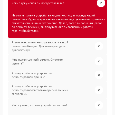
Какие документы вы предоставляете?
На этапе приема устройства на диагностику и последующий
ремонт вам будет предоставлен заказ-наряд с указанием страховых
обязательств на ваше устройство. Далее, после выполнения работ
по ремонту техники, вы получите акт выполненных работ и
гарантийный талон.
Я уже знаю в чем неисправность и какой
ремонт необходим. Для чего проводить
диагностику?
Мне нужен срочный ремонт. Сможете
сделать?
Я хочу, чтобы мое устройство
ремонтировали при мне.
Я хочу, чтобы мое устройство
ремонтировалось только оригинальными
запчастями.
Как я узнаю, что мое устройство готово?