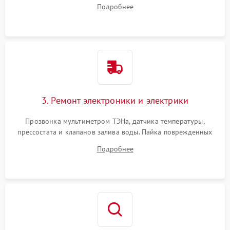
амортизаторов. Проверка подшипников барабана и
Подробнее
крестовины на износ, а манжеты люка на разрывы.
3. Ремонт электроники и электрики
Прозвонка мультиметром ТЭНа, датчика температуры,
прессостата и клапанов залива воды. Пайка поврежденных
дорожек или замена симисторов на плате управления.
Подробнее
Восстановление целостности проводки и контактов.