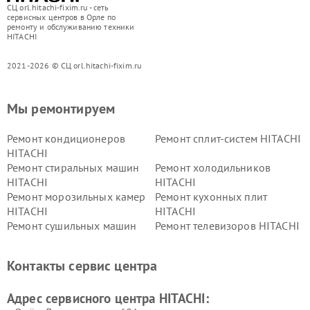
СЦ orl.hitachi-fixim.ru - сеть
сервисных центров в Орле по
ремонту и обслуживанию техники
HITACHI
2021-2026 © СЦ orl.hitachi-fixim.ru
Мы ремонтируем
Ремонт кондиционеров
Ремонт сплит-систем HITACHI
HITACHI
Ремонт стиральных машин
Ремонт холодильников
HITACHI
HITACHI
Ремонт морозильных камер
Ремонт кухонных плит
HITACHI
HITACHI
Ремонт сушильных машин
Ремонт телевизоров HITACHI
HITACHI
Ремонт систем хранения
Ремонт снегоуборщиков
Контакты сервис центра
данных HITACHI
HITACHI
Ремонт варочных панелей
Ремонт водонагревателей
Адрес сервисного центра HITACHI:
HITACHI
HITACHI