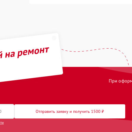
й на ремонт
При оформл
Отправить заявку и получить 1500 ₽
сти