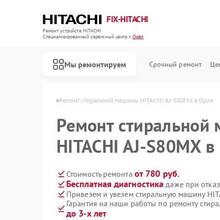
FIX-HITACHI
Ремонт устройств HITACHI
Специализированный cервисный центр г.
Орёл
Мы ремонтируем
Срочный ремонт
Це
шин HITACHI в Орле
Ремонт стиральной машины HITACHI AJ-S80MX в Орле
Ремонт стиральной
HITACHI AJ-S80MX в
от 780 руб.
Стоимость ремонта
Бесплатная диагностика
даже при отказ
Привезем и увезем стиральную машину HI
Гарантия на наши работы по ремонту стир
до 3-х лет
Ремонт кондиционеров HITACHI
Ремонт холодильников HITACHI
Ремонт морозильных камер HITACHI
Ремонт кухонных плит HITACHI
Ремонт сушильных машин HITACHI
Ремонт систем хранения данных HITACHI
Ремонт снегоуборщиков HITACHI
Ремонт варочных панелей HITACHI
Ремонт водонагревателей HITACHI
Ремонт посудомоечных машин HITACHI