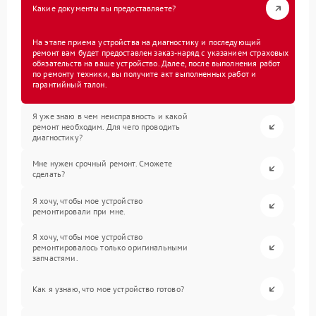
Какие документы вы предоставляете?
На этапе приема устройства на диагностику и последующий
ремонт вам будет предоставлен заказ-наряд с указанием страховых
обязательств на ваше устройство. Далее, после выполнения работ
по ремонту техники, вы получите акт выполненных работ и
гарантийный талон.
Я уже знаю в чем неисправность и какой
ремонт необходим. Для чего проводить
диагностику?
Мне нужен срочный ремонт. Сможете
сделать?
Я хочу, чтобы мое устройство
ремонтировали при мне.
Я хочу, чтобы мое устройство
ремонтировалось только оригинальными
запчастями.
Как я узнаю, что мое устройство готово?