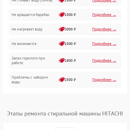
Не сливает воду (помпа)
2500 ₽
Подробнее →
Водоснабжение
Не вращается барабан
1500 ₽
Подробнее →
Слив
Не нагревает воду
2000 ₽
Подробнее →
Программное обеспечение
Не включается
1500 ₽
Подробнее →
Запах горелого при
1800 ₽
Подробнее →
работе
Проблемы с набором
2500 ₽
Подробнее →
воды
Замена ТЭНа
2200 ₽
Подробнее →
Замена платы управления
2200 ₽
Подробнее →
Этапы ремонта стиральной машины HITACHI