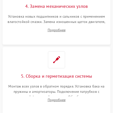
4. Замена механических узлов
Установка новых подшипников и сальников с применением
влагостойкой смазки. Замена изношенных щеток двигателя,
порванного ремня привода, неисправного сливного насоса
Подробнее
или поврежденной резиновой манжеты.
5. Сборка и герметизация системы
Монтаж всех узлов в обратном порядке. Установка бака на
пружины и амортизаторы. Подключение патрубков с
надежной фиксацией хомутами. Обработка стыков
Подробнее
герметиком для предотвращения возможных протечек воды.