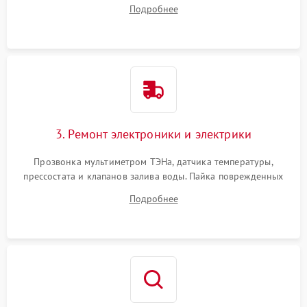
амортизаторов. Проверка подшипников барабана и
Подробнее
крестовины на износ, а манжеты люка на разрывы.
3. Ремонт электроники и электрики
Прозвонка мультиметром ТЭНа, датчика температуры,
прессостата и клапанов залива воды. Пайка поврежденных
дорожек или замена симисторов на плате управления.
Подробнее
Восстановление целостности проводки и контактов.