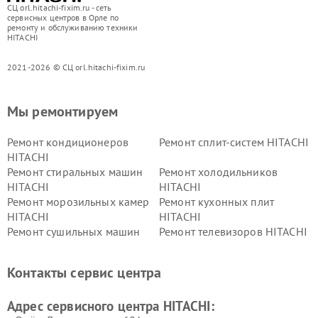
СЦ orl.hitachi-fixim.ru - сеть
сервисных центров в Орле по
ремонту и обслуживанию техники
HITACHI
2021-2026 © СЦ orl.hitachi-fixim.ru
Мы ремонтируем
Ремонт кондиционеров
Ремонт сплит-систем HITACHI
HITACHI
Ремонт стиральных машин
Ремонт холодильников
HITACHI
HITACHI
Ремонт морозильных камер
Ремонт кухонных плит
HITACHI
HITACHI
Ремонт сушильных машин
Ремонт телевизоров HITACHI
HITACHI
Ремонт систем хранения
Ремонт снегоуборщиков
Контакты сервис центра
данных HITACHI
HITACHI
Ремонт варочных панелей
Ремонт водонагревателей
Адрес сервисного центра HITACHI:
HITACHI
HITACHI