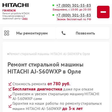
+7 (800) 301-55-83
Ежедневно, с 10:00 до 20:00
FIX-HITACHI
Ремонт устройств HITACHI
+7 (800) 301-55-83
Специализированный
cервисный центр г.
Орёл
Звонок бесплатный по РФ
Мы ремонтируем
Позвонить
 Орле
Ремонт стиральной машины HITACHI AJ-S60WXP в Орле
Ремонт стиральной машины
HITACHI AJ-S60WXP в Орле
от 780 руб.
Стоимость ремонта
Бесплатная диагностика
даже при отказе
Привезем и увезем стиральную машину HITACHI
AJ-S60WXP сами
Ремонт кондиционеров HITACHI
Ремонт снегоуборщиков HITACHI
Ремонт водонагревателей HITACHI
Ремонт систем хранения данных HITACHI
Ремонт морозильных камер HITACHI
Ремонт сушильных машин HITACHI
Ремонт варочных панелей HITACHI
Ремонт посудомоечных машин HITACHI
Гарантия на наши работы по ремонту стиральных
до 3-х лет
машин HITACHI AJ-S60WXP