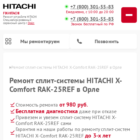
+7 (800) 301-55-83
Ежедневно, с 10:00 до 20:00
FIX-HITACHI
Ремонт устройств HITACHI
+7 (800) 301-55-83
Специализированный
cервисный центр г.
Орёл
Звонок бесплатный по РФ
Мы ремонтируем
Позвонить
 Орле
Ремонт сплит-системы HITACHI X-Comfort RAK-25REF в Орле
Ремонт сплит-системы HITACHI X-
Comfort RAK-25REF в Орле
от 980 руб.
Стоимость ремонта
Бесплатная диагностика
даже при отказе
Привезем и увезем сплит-систему HITACHI X-
Comfort RAK-25REF сами
Ремонт кондиционеров HITACHI
Ремонт снегоуборщиков HITACHI
Ремонт водонагревателей HITACHI
Ремонт систем хранения данных HITACHI
Ремонт стиральных машин HITACHI
Ремонт морозильных камер HITACHI
Ремонт сушильных машин HITACHI
Ремонт варочных панелей HITACHI
Ремонт посудомоечных машин HITACHI
Гарантия на наши работы по ремонту сплит-систем
до 3-х лет
HITACHI X-Comfort RAK-25REF