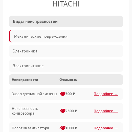
HITACHI
Виды неисправностей
Механические повреждения
Электроника
Электропитание
Неисправности
Стоимость
Вентиляция
Засор дренажной системы
500 ₽
Подробнее →
Холод
Неисправность
Обогрев
2500 ₽
Подробнее →
компрессора
Хладагент
Поломка вентилятора
1000 ₽
Подробнее →