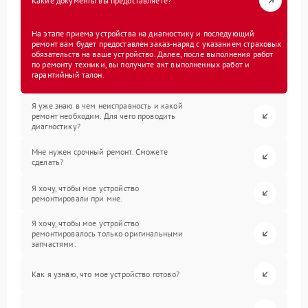
Какие документы вы предоставляете?
На этапе приема устройства на диагностику и последующий
ремонт вам будет предоставлен заказ-наряд с указанием страховых
обязательств на ваше устройство. Далее, после выполнения работ
по ремонту техники, вы получите акт выполненных работ и
гарантийный талон.
Я уже знаю в чем неисправность и какой
ремонт необходим. Для чего проводить
диагностику?
Мне нужен срочный ремонт. Сможете
сделать?
Я хочу, чтобы мое устройство
ремонтировали при мне.
Я хочу, чтобы мое устройство
ремонтировалось только оригинальными
запчастями.
Как я узнаю, что мое устройство готово?