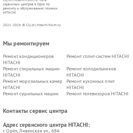
сервисных центров в Орле по
ремонту и обслуживанию техники
HITACHI
2021-2026 © СЦ orl.hitachi-fixim.ru
Мы ремонтируем
Ремонт кондиционеров
Ремонт сплит-систем HITACHI
HITACHI
Ремонт стиральных машин
Ремонт холодильников
HITACHI
HITACHI
Ремонт морозильных камер
Ремонт кухонных плит
HITACHI
HITACHI
Ремонт сушильных машин
Ремонт телевизоров HITACHI
HITACHI
Ремонт систем хранения
Ремонт снегоуборщиков
Контакты сервис центра
данных HITACHI
HITACHI
Ремонт варочных панелей
Ремонт водонагревателей
Адрес сервисного центра HITACHI:
HITACHI
HITACHI
г. Орёл, Ливенская ул., 68А