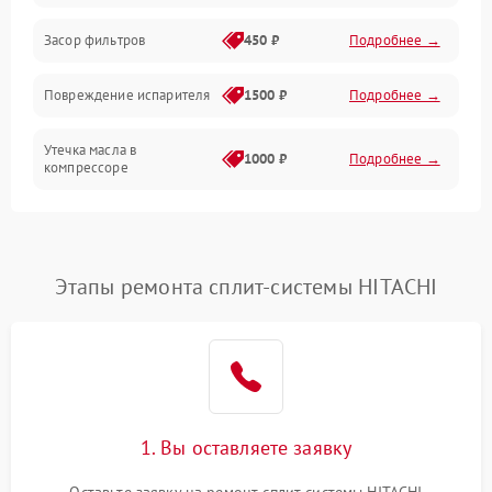
Засор фильтров
450 ₽
Подробнее →
Повреждение испарителя
1500 ₽
Подробнее →
Утечка масла в
1000 ₽
Подробнее →
компрессоре
Повреждение
750 ₽
Подробнее →
трубопроводов
Этапы ремонта сплит-системы HITACHI
Неисправность
1000 ₽
Подробнее →
четырехходового клапана
Поломка подшипников
750 ₽
Подробнее →
вентилятора
1. Вы оставляете заявку