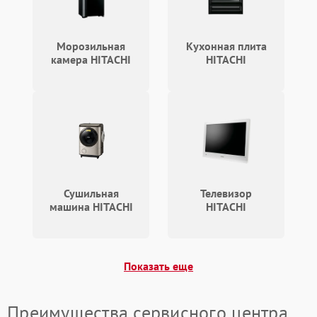
Повреждение системы
2000 ₽
Подробнее →
гидравлики (если есть)
Морозильная
Кухонная плита
камера HITACHI
HITACHI
Неисправность системы
1000 ₽
Подробнее →
регулировки высоты
Сушильная
Телевизор
машина HITACHI
HITACHI
Показать еще
Преимущества сервисного центра