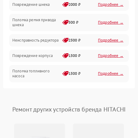
Повреждение шнека
2000 ₽
Подробнее →
Двигатель
Поломка ремня привода
500 ₽
Подробнее →
шнека
Неисправность редуктора
2500 ₽
Подробнее →
Повреждение корпуса
1500 ₽
Подробнее →
Поломка топливного
1500 ₽
Подробнее →
насоса
Повреждение топливного
1000 ₽
Подробнее →
бака
Ремонт других устройств бренда HITACHI
Неисправность
1500 ₽
Подробнее →
карбюратора
Повреждение воздушного
300 ₽
Подробнее →
фильтра