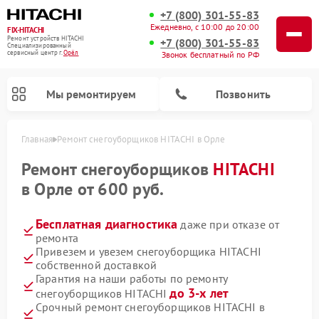
+7 (800) 301-55-83
Ежедневно, с 10:00 до 20:00
FIX-HITACHI
Ремонт устройств HITACHI
+7 (800) 301-55-83
Специализированный
cервисный центр г.
Орёл
Звонок бесплатный по РФ
Мы ремонтируем
Позвонить
Главная
Ремонт снегоуборщиков HITACHI в Орле
Ремонт снегоуборщиков
HITACHI
в Орле от 600 руб.
Бесплатная диагностика
даже при отказе от
ремонта
Привезем и увезем снегоуборщика HITACHI
собственной доставкой
Гарантия на наши работы по ремонту
Ремонт систем хранения данных HITACHI
Ремонт кондиционеров HITACHI
Ремонт стиральных машин HITACHI
Ремонт морозильных камер HITACHI
Ремонт сушильных машин HITACHI
Ремонт водонагревателей HITACHI
Ремонт варочных панелей HITACHI
Ремонт посудомоечных машин HITACHI
до 3-х лет
снегоуборщиков HITACHI
Срочный ремонт снегоуборщиков HITACHI в