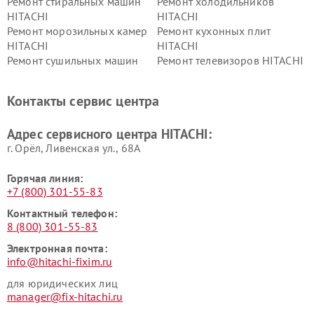
Ремонт стиральных машин
Ремонт холодильников
HITACHI
HITACHI
Ремонт морозильных камер
Ремонт кухонных плит
HITACHI
HITACHI
Ремонт сушильных машин
Ремонт телевизоров HITACHI
HITACHI
Ремонт систем хранения
Ремонт снегоуборщиков
Контакты сервис центра
данных HITACHI
HITACHI
Ремонт варочных панелей
Ремонт водонагревателей
Адрес сервисного центра HITACHI:
HITACHI
HITACHI
г. Орёл, Ливенская ул., 68А
Горячая линия:
+7 (800) 301-55-83
Контактный телефон:
8 (800) 301-55-83
Электронная почта:
info@hitachi-fixim.ru
для юридических лиц
manager@fix-hitachi.ru