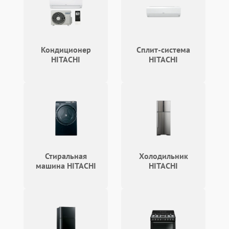
Неисправность системы
1500 ₽
Подробнее →
выброса снега
Кондиционер
Сплит-система
Поломка ручки
HITACHI
HITACHI
1000 ₽
Подробнее →
управления
Повреждение колес
1000 ₽
Подробнее →
Поломка подшипников
500 ₽
Подробнее →
Повреждение троса
500 ₽
Подробнее →
управления
Стиральная
Холодильник
машина HITACHI
HITACHI
Неисправность системы
1000 ₽
Подробнее →
смазки
Поломка дефлектора
1000 ₽
Подробнее →
выброса снега