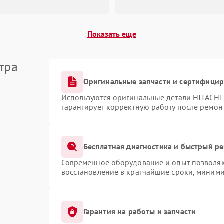
Неисправность системы
60 мин
1 год
вентиляции
Показать еще
Проблемы с заземлением
60 мин
1 год
тра
Оригинальные запчасти и сертифици
Неисправность системы
60 мин
1 год
резервирования питания (ИБП)
Используются оригинальные детали HITACHI
гарантирует корректную работу после ремон
Повреждение кабелей
60 мин
1 год
подключения
Бесплатная диагностика и быстрый р
Неисправность системы
60 мин
1 год
Современное оборудование и опыт позволяют
шифрования данных
восстановление в кратчайшие сроки, миними
Гарантия на работы и запчасти