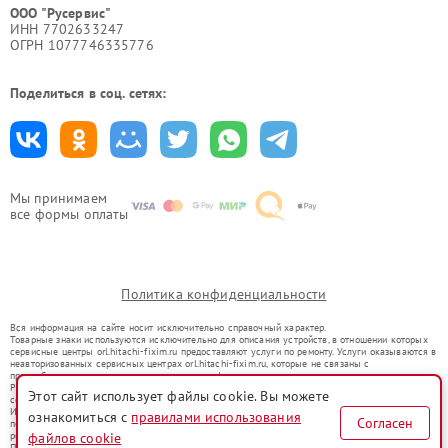
ООО "Русервис"
ИНН 7702633247
ОГРН 1077746335776
Поделиться в соц. сетях:
Мы принимаем
все формы оплаты
Политика конфиденциальности
Вся информация на сайте носит исключительно справочный характер.
Товарные знаки используются исключительно для описания устройств, в отношении которых
сервисные центры orl.hitachi-fixim.ru предоставляют услуги по ремонту. Услуги оказываются в
неавторизованных сервисных центрах orl.hitachi-fixim.ru, которые не связаны с
правообладателями товарных знаков или их официальными представителями.
Ремонт осуществляется для устройств, уже введенных в гражданский оборот в соответствии
Этот сайт использует файлы cookie. Вы можете
со статьей 1487 ГК РФ.
Использование товарных знаков не преследует цели индивидуализации услуг или введения
ознакомиться с
правилами использования
Согласен
потребителей в заблуждение, а служит для информирования о предоставляемых услугах по
файлов cookie
ремонту техники указанных брендов.
Представленная на сайте информация не является публичной офертой, определяемой