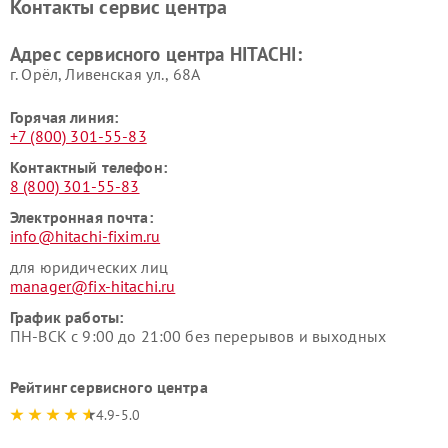
Контакты сервис центра
данных HITACHI
HITACHI
Ремонт варочных панелей
Ремонт водонагревателей
Адрес сервисного центра HITACHI:
HITACHI
HITACHI
г. Орёл, Ливенская ул., 68А
Горячая линия:
+7 (800) 301-55-83
Контактный телефон:
8 (800) 301-55-83
Электронная почта:
info@hitachi-fixim.ru
для юридических лиц
manager@fix-hitachi.ru
График работы:
ПН-ВСК с 9:00 до 21:00 без перерывов и выходных
Рейтинг сервисного центра
4.9-5.0