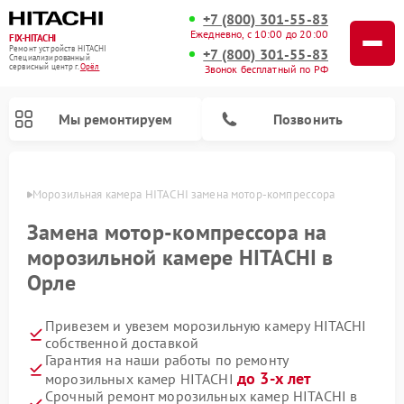
+7 (800) 301-55-83
Ежедневно, с 10:00 до 20:00
FIX-HITACHI
Ремонт устройств HITACHI
+7 (800) 301-55-83
Специализированный
cервисный центр г.
Орёл
Звонок бесплатный по РФ
Мы ремонтируем
Позвонить
 Орле
Морозильная камера HITACHI замена мотор-компрессора
Замена мотор-компрессора на
морозильной камере HITACHI в
Орле
Привезем и увезем морозильную камеру HITACHI
собственной доставкой
Гарантия на наши работы по ремонту
Ремонт кондиционеров HITACHI
Ремонт стиральных машин HITACHI
Ремонт снегоуборщиков HITACHI
Ремонт водонагревателей HITACHI
Ремонт систем хранения данных HITACHI
Ремонт сушильных машин HITACHI
Ремонт варочных панелей HITACHI
Ремонт посудомоечных машин HITACHI
до 3-х лет
морозильных камер HITACHI
Срочный ремонт морозильных камер HITACHI в