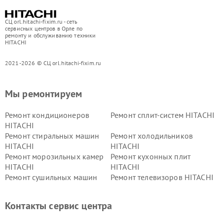
СЦ orl.hitachi-fixim.ru - сеть
сервисных центров в Орле по
ремонту и обслуживанию техники
HITACHI
2021-2026 © СЦ orl.hitachi-fixim.ru
Мы ремонтируем
Ремонт кондиционеров
Ремонт сплит-систем HITACHI
HITACHI
Ремонт стиральных машин
Ремонт холодильников
HITACHI
HITACHI
Ремонт морозильных камер
Ремонт кухонных плит
HITACHI
HITACHI
Ремонт сушильных машин
Ремонт телевизоров HITACHI
HITACHI
Ремонт систем хранения
Ремонт снегоуборщиков
Контакты сервис центра
данных HITACHI
HITACHI
Ремонт варочных панелей
Ремонт водонагревателей