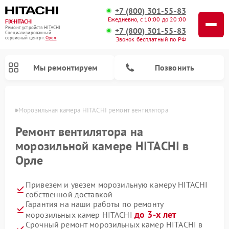
+7 (800) 301-55-83
Ежедневно, с 10:00 до 20:00
FIX-HITACHI
Ремонт устройств HITACHI
+7 (800) 301-55-83
Специализированный
cервисный центр г.
Орёл
Звонок бесплатный по РФ
Мы ремонтируем
Позвонить
 Орле
Морозильная камера HITACHI ремонт вентилятора
Ремонт вентилятора на
морозильной камере HITACHI в
Орле
Привезем и увезем морозильную камеру HITACHI
собственной доставкой
Гарантия на наши работы по ремонту
Ремонт кондиционеров HITACHI
Ремонт стиральных машин HITACHI
Ремонт снегоуборщиков HITACHI
Ремонт водонагревателей HITACHI
Ремонт систем хранения данных HITACHI
Ремонт сушильных машин HITACHI
Ремонт варочных панелей HITACHI
Ремонт посудомоечных машин HITACHI
до 3-х лет
морозильных камер HITACHI
Срочный ремонт морозильных камер HITACHI в