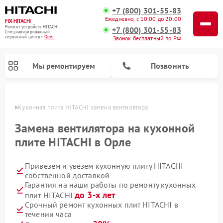
+7 (800) 301-55-83
Ежедневно, с 10:00 до 20:00
FIX-HITACHI
Ремонт устройств HITACHI
+7 (800) 301-55-83
Специализированный
cервисный центр г.
Орёл
Звонок бесплатный по РФ
Мы ремонтируем
Позвонить
 Орле
Кухонная плита HITACHI замена вентилятора
Замена вентилятора на кухонной
плите HITACHI в Орле
Привезем и увезем кухонную плиту HITACHI
собственной доставкой
Гарантия на наши работы по ремонту кухонных
до 3-х лет
плит HITACHI
Ремонт кондиционеров HITACHI
Ремонт стиральных машин HITACHI
Ремонт морозильных камер HITACHI
Ремонт снегоуборщиков HITACHI
Ремонт водонагревателей HITACHI
Ремонт систем хранения данных HITACHI
Ремонт сушильных машин HITACHI
Ремонт варочных панелей HITACHI
Ремонт посудомоечных машин HITACHI
Срочный ремонт кухонных плит HITACHI в
течении часа