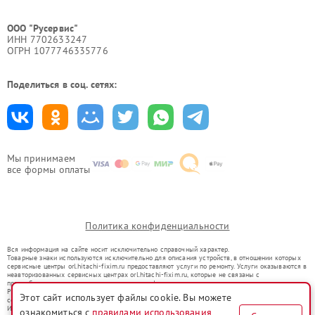
ООО "Русервис"
ИНН 7702633247
ОГРН 1077746335776
Поделиться в соц. сетях:
Мы принимаем
все формы оплаты
Политика конфиденциальности
Вся информация на сайте носит исключительно справочный характер.
Товарные знаки используются исключительно для описания устройств, в отношении которых
сервисные центры orl.hitachi-fixim.ru предоставляют услуги по ремонту. Услуги оказываются в
неавторизованных сервисных центрах orl.hitachi-fixim.ru, которые не связаны с
правообладателями товарных знаков или их официальными представителями.
Ремонт осуществляется для устройств, уже введенных в гражданский оборот в соответствии
Этот сайт использует файлы cookie. Вы можете
со статьей 1487 ГК РФ.
Использование товарных знаков не преследует цели индивидуализации услуг или введения
ознакомиться с
правилами использования