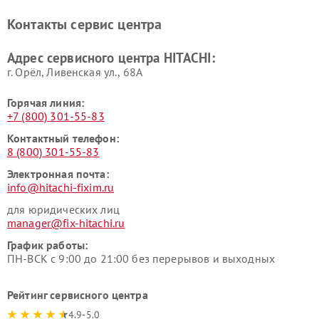
Ремонт систем хранения
Ремонт снегоуборщиков
Контакты сервис центра
данных HITACHI
HITACHI
Ремонт варочных панелей
Ремонт водонагревателей
Адрес сервисного центра HITACHI:
HITACHI
HITACHI
г. Орёл, Ливенская ул., 68А
Горячая линия:
+7 (800) 301-55-83
Контактный телефон:
8 (800) 301-55-83
Электронная почта:
info@hitachi-fixim.ru
для юридических лиц
manager@fix-hitachi.ru
График работы:
ПН-ВСК с 9:00 до 21:00 без перерывов и выходных
Рейтинг сервисного центра
4.9-5.0