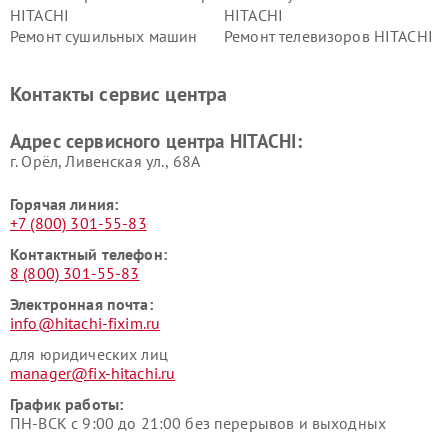
HITACHI
HITACHI
Ремонт сушильных машин
Ремонт телевизоров HITACHI
HITACHI
Ремонт систем хранения
Ремонт снегоуборщиков
Контакты сервис центра
данных HITACHI
HITACHI
Ремонт варочных панелей
Ремонт водонагревателей
Адрес сервисного центра HITACHI:
HITACHI
HITACHI
г. Орёл, Ливенская ул., 68А
Горячая линия:
+7 (800) 301-55-83
Контактный телефон:
8 (800) 301-55-83
Электронная почта:
info@hitachi-fixim.ru
для юридических лиц
manager@fix-hitachi.ru
График работы:
ПН-ВСК с 9:00 до 21:00 без перерывов и выходных