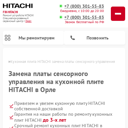
+7 (800) 301-55-83
Ежедневно, с 10:00 до 20:00
FIX-HITACHI
Ремонт устройств HITACHI
+7 (800) 301-55-83
Специализированный
cервисный центр г.
Орёл
Звонок бесплатный по РФ
Мы ремонтируем
Позвонить
 Орле
Кухонная плита HITACHI замена платы сенсорного управления
Замена платы сенсорного
управления на кухонной плите
HITACHI в Орле
Привезем и увезем кухонную плиту HITACHI
собственной доставкой
Гарантия на наши работы по ремонту кухонных
Ремонт кондиционеров HITACHI
Ремонт стиральных машин HITACHI
Ремонт морозильных камер HITACHI
Ремонт снегоуборщиков HITACHI
Ремонт водонагревателей HITACHI
Ремонт систем хранения данных HITACHI
Ремонт сушильных машин HITACHI
Ремонт варочных панелей HITACHI
Ремонт посудомоечных машин HITACHI
до 3-х лет
плит HITACHI
Срочный ремонт кухонных плит HITACHI в