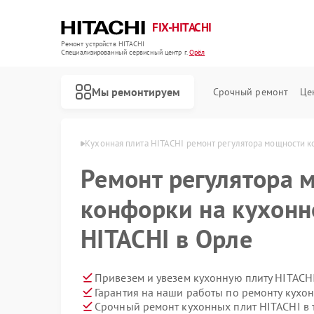
FIX-HITACHI
Ремонт устройств HITACHI
Специализированный cервисный центр г.
Орёл
Мы ремонтируем
Срочный ремонт
Це
лит HITACHI в Орле
Кухонная плита HITACHI ремонт регулятора мощности 
Ремонт регулятора 
конфорки на кухонн
HITACHI в Орле
Привезем и увезем кухонную плиту HITACH
Гарантия на наши работы по ремонту кухо
Срочный ремонт кухонных плит HITACHI в 
Ремонт кондиционеров HITACHI
Ремонт стиральных машин HITACHI
Ремонт холодильников HITACHI
Ремонт морозильных камер HITACHI
Ремонт сушильных машин HITACHI
Ремонт систем хранения данных HITACHI
Ремонт снегоуборщиков HITACHI
Ремонт варочных панелей HITACHI
Ремонт водонагревателей HITACHI
Ремонт посудомоечных машин HITACHI