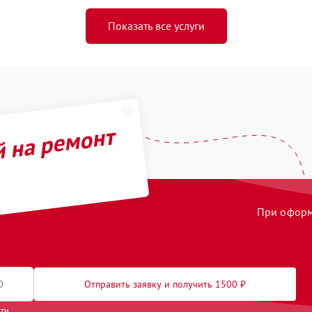
Показать все услуги
й на ремонт
При оформл
Отправить заявку и получить 1500 ₽
сти