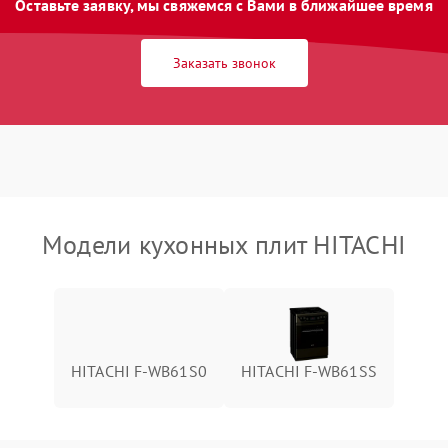
Оставьте заявку, мы свяжемся с Вами в ближайшее время
Заказать звонок
Модели кухонных плит HITACHI
HITACHI F-WB61S0
HITACHI F-WB61SS