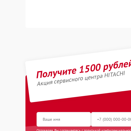
Получите 1500 рубле
Акция сервисного центра HITACHI
Отправляя, Вы соглашаетесь с
политикой конфиденциально