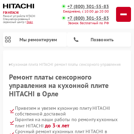
+7 (800) 301-55-83
Ежедневно, с 10:00 до 20:00
FIX-HITACHI
Ремонт устройств HITACHI
+7 (800) 301-55-83
Специализированный
cервисный центр г.
Орёл
Звонок бесплатный по РФ
Мы ремонтируем
Позвонить
 Орле
Кухонная плита HITACHI ремонт платы сенсорного управления
Ремонт платы сенсорного
управления на кухонной плите
HITACHI в Орле
Привезем и увезем кухонную плиту HITACHI
собственной доставкой
Гарантия на наши работы по ремонту кухонных
Ремонт кондиционеров HITACHI
Ремонт стиральных машин HITACHI
Ремонт морозильных камер HITACHI
Ремонт снегоуборщиков HITACHI
Ремонт водонагревателей HITACHI
Ремонт систем хранения данных HITACHI
Ремонт сушильных машин HITACHI
Ремонт варочных панелей HITACHI
Ремонт посудомоечных машин HITACHI
до 3-х лет
плит HITACHI
Срочный ремонт кухонных плит HITACHI в