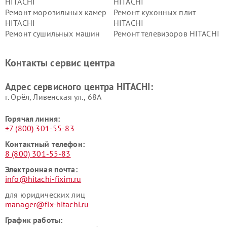
HITACHI
HITACHI
Ремонт морозильных камер
Ремонт кухонных плит
HITACHI
HITACHI
Ремонт сушильных машин
Ремонт телевизоров HITACHI
HITACHI
Ремонт систем хранения
Ремонт снегоуборщиков
Контакты сервис центра
данных HITACHI
HITACHI
Ремонт варочных панелей
Ремонт водонагревателей
Адрес сервисного центра HITACHI:
HITACHI
HITACHI
г. Орёл, Ливенская ул., 68А
Горячая линия:
+7 (800) 301-55-83
Контактный телефон:
8 (800) 301-55-83
Электронная почта:
info@hitachi-fixim.ru
для юридических лиц
manager@fix-hitachi.ru
График работы: