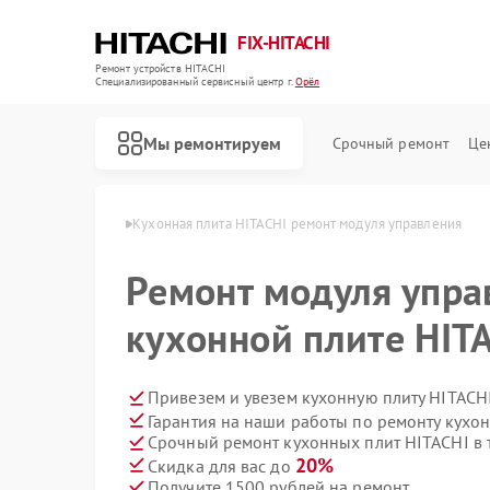
FIX-HITACHI
Ремонт устройств HITACHI
Специализированный cервисный центр г.
Орёл
Мы ремонтируем
Срочный ремонт
Це
лит HITACHI в Орле
Кухонная плита HITACHI ремонт модуля управления
Ремонт модуля упра
кухонной плите HIT
Привезем и увезем кухонную плиту HITACH
Гарантия на наши работы по ремонту кухо
Срочный ремонт кухонных плит HITACHI в 
20%
Скидка для вас до
Получите 1500 рублей на ремонт
Ремонт кондиционеров HITACHI
Ремонт стиральных машин HITACHI
Ремонт холодильников HITACHI
Ремонт морозильных камер HITACHI
Ремонт сушильных машин HITACHI
Ремонт систем хранения данных HITACHI
Ремонт снегоуборщиков HITACHI
Ремонт варочных панелей HITACHI
Ремонт водонагревателей HITACHI
Ремонт посудомоечных машин HITACHI