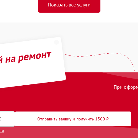
Показать все услуги
й на ремонт
При оформл
Отправить заявку и получить 1500 ₽
сти