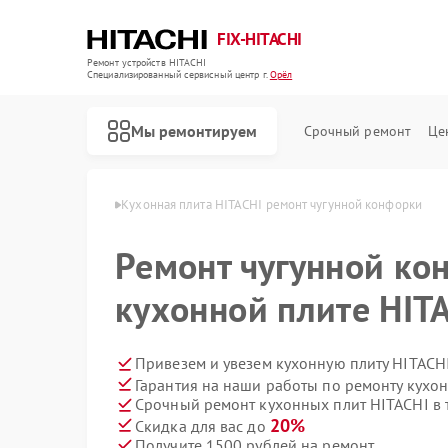
FIX-HITACHI
Ремонт устройств HITACHI
Специализированный cервисный центр г.
Орёл
Мы ремонтируем
Срочный ремонт
Це
лит HITACHI в Орле
Кухонная плита HITACHI ремонт чугунной конфорки
Ремонт чугунной ко
кухонной плите HIT
Привезем и увезем кухонную плиту HITACH
Гарантия на наши работы по ремонту кухо
Срочный ремонт кухонных плит HITACHI в 
20%
Скидка для вас до
Получите 1500 рублей на ремонт
Ремонт кондиционеров HITACHI
Ремонт стиральных машин HITACHI
Ремонт холодильников HITACHI
Ремонт морозильных камер HITACHI
Ремонт сушильных машин HITACHI
Ремонт систем хранения данных HITACHI
Ремонт снегоуборщиков HITACHI
Ремонт варочных панелей HITACHI
Ремонт водонагревателей HITACHI
Ремонт посудомоечных машин HITACHI