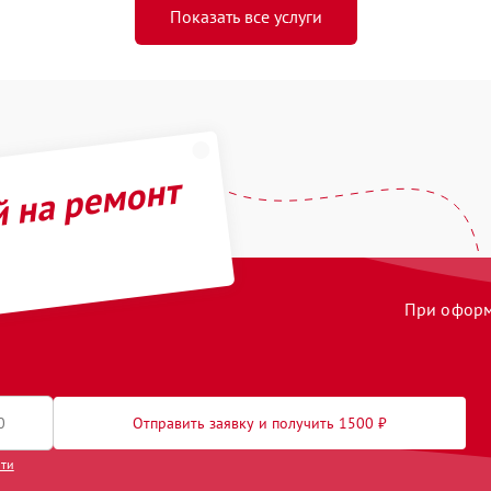
Показать все услуги
й на ремонт
При оформл
Отправить заявку и получить 1500 ₽
сти