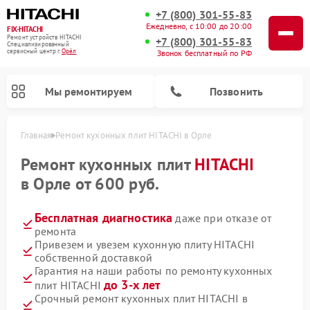
+7 (800) 301-55-83
Ежедневно, с 10:00 до 20:00
FIX-HITACHI
Ремонт устройств HITACHI
+7 (800) 301-55-83
Специализированный
cервисный центр г.
Орёл
Звонок бесплатный по РФ
Мы ремонтируем
Позвонить
Главная
Ремонт кухонных плит HITACHI в Орле
Ремонт кухонных плит
HITACHI
в Орле от 600 руб.
Бесплатная диагностика
даже при отказе от
ремонта
Привезем и увезем кухонную плиту HITACHI
собственной доставкой
Гарантия на наши работы по ремонту кухонных
Ремонт кондиционеров HITACHI
Ремонт стиральных машин HITACHI
Ремонт морозильных камер HITACHI
Ремонт снегоуборщиков HITACHI
Ремонт водонагревателей HITACHI
Ремонт систем хранения данных HITACHI
Ремонт сушильных машин HITACHI
Ремонт варочных панелей HITACHI
Ремонт посудомоечных машин HITACHI
до 3-х лет
плит HITACHI
Срочный ремонт кухонных плит HITACHI в