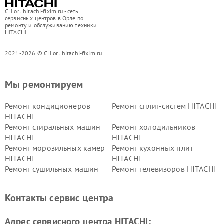
СЦ orl.hitachi-fixim.ru - сеть
сервисных центров в Орле по
ремонту и обслуживанию техники
HITACHI
2021-2026 © СЦ orl.hitachi-fixim.ru
Мы ремонтируем
Ремонт кондиционеров
Ремонт сплит-систем HITACHI
HITACHI
Ремонт стиральных машин
Ремонт холодильников
HITACHI
HITACHI
Ремонт морозильных камер
Ремонт кухонных плит
HITACHI
HITACHI
Ремонт сушильных машин
Ремонт телевизоров HITACHI
HITACHI
Ремонт систем хранения
Ремонт снегоуборщиков
Контакты сервис центра
данных HITACHI
HITACHI
Ремонт варочных панелей
Ремонт водонагревателей
Адрес сервисного центра HITACHI:
HITACHI
HITACHI