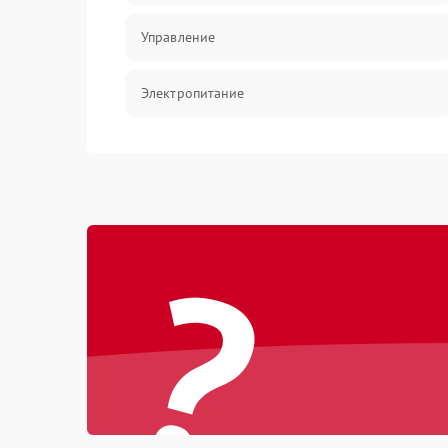
Управление
Электропитание
Датчики
Работа системы
?
Фильтрация
Хладагент