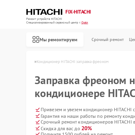
FIX-HITACHI
Ремонт устройств HITACHI
Специализированный cервисный центр г.
Орёл
Мы ремонтируем
Срочный ремонт
Це
ров HITACHI в Орле
Кондиционер HITACHI заправка фреоном
Заправка фреоном 
кондиционере HITAC
Привезем и увезем кондиционер HITACHI 
Гарантия на наши работы по ремонту кон
Срочный ремонт кондиционеров HITACHI в
20%
Скидка для вас до
Получите 1500 рублей на ремонт
Ремонт стиральных машин HITACHI
Ремонт холодильников HITACHI
Ремонт морозильных камер HITACHI
Ремонт кухонных плит HITACHI
Ремонт сушильных машин HITACHI
Ремонт систем хранения данных HITACHI
Ремонт снегоуборщиков HITACHI
Ремонт варочных панелей HITACHI
Ремонт водонагревателей HITACHI
Ремонт посудомоечных машин HITACHI