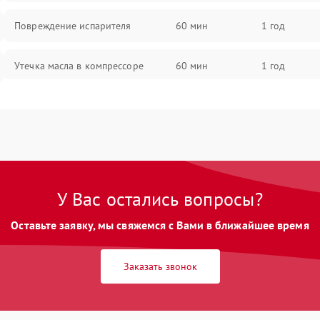
Повреждение испарителя
60 мин
1 год
Утечка масла в компрессоре
60 мин
1 год
Повреждение трубопроводов
60 мин
1 год
Неисправность четырехходового
60 мин
1 год
клапана
У Вас остались вопросы?
Поломка подшипников
60 мин
1 год
вентилятора
Оставьте заявку, мы свяжемся с Вами в ближайшее время
Повреждение корпуса
60 мин
1 год
Заказать звонок