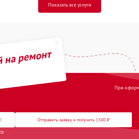
Показать все услуги
й на ремонт
При оформл
Отправить заявку и получить 1500 ₽
сти