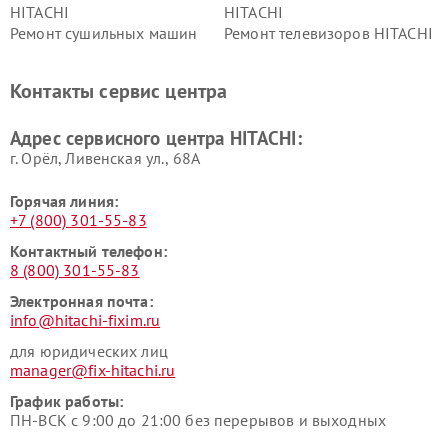
HITACHI
HITACHI
Ремонт сушильных машин
Ремонт телевизоров HITACHI
HITACHI
Ремонт систем хранения
Ремонт снегоуборщиков
Контакты сервис центра
данных HITACHI
HITACHI
Ремонт варочных панелей
Ремонт водонагревателей
Адрес сервисного центра HITACHI:
HITACHI
HITACHI
г. Орёл, Ливенская ул., 68А
Горячая линия:
+7 (800) 301-55-83
Контактный телефон:
8 (800) 301-55-83
Электронная почта:
info@hitachi-fixim.ru
для юридических лиц
manager@fix-hitachi.ru
График работы:
ПН-ВСК с 9:00 до 21:00 без перерывов и выходных