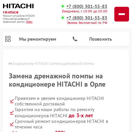
+7 (800) 301-55-83
Ежедневно, с 10:00 до 20:00
FIX-HITACHI
Ремонт устройств HITACHI
+7 (800) 301-55-83
Специализированный
cервисный центр г.
Орёл
Звонок бесплатный по РФ
Мы ремонтируем
Позвонить
 Орле
Кондиционер HITACHI замена дренажной помпы
Замена дренажной помпы на
кондиционере HITACHI в Орле
Привезем и увезем кондиционер HITACHI
собственной доставкой
Гарантия на наши работы по ремонту
до 3-х лет
кондиционеров HITACHI
Ремонт снегоуборщиков HITACHI
Ремонт водонагревателей HITACHI
Ремонт систем хранения данных HITACHI
Ремонт стиральных машин HITACHI
Ремонт морозильных камер HITACHI
Ремонт сушильных машин HITACHI
Ремонт варочных панелей HITACHI
Ремонт посудомоечных машин HITACHI
Срочный ремонт кондиционеров HITACHI в
течении часа