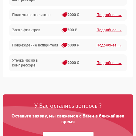
Датчики
Поломка вентилятора
2000 ₽
Подробнее →
Работа системы
Засор фильтров
500 ₽
Подробнее →
Фильтрация
Повреждение испарителя
3000 ₽
Подробнее →
Хладагент
Утечка масла в
2000 ₽
Подробнее →
компрессоре
Повреждение
1500 ₽
Подробнее →
трубопроводов
Неисправность
2000 ₽
Подробнее →
У Вас остались вопросы?
четырехходового клапана
Оставьте заявку, мы свяжемся с Вами в ближайшее
Поломка подшипников
время
1500 ₽
Подробнее →
вентилятора