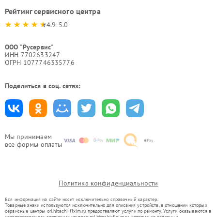
Рейтинг сервисного центра
4.9-5.0
ООО "Русервис"
ИНН 7702633247
ОГРН 1077746335776
Поделиться в соц. сетях:
Мы принимаем
все формы оплаты
Политика конфиденциальности
Вся информация на сайте носит исключительно справочный характер.
Товарные знаки используются исключительно для описания устройств, в отношении которых
сервисные центры orl.hitachi-fixim.ru предоставляют услуги по ремонту. Услуги оказываются в
неавторизованных сервисных центрах orl.hitachi-fixim.ru, которые не связаны с