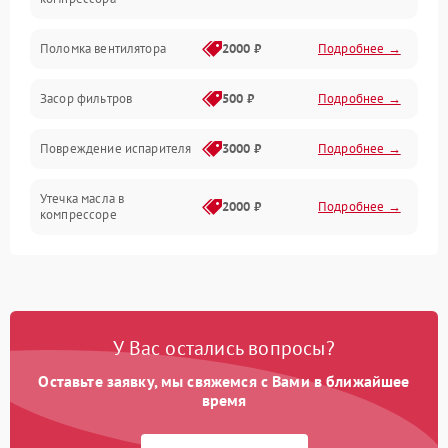
Датчики
Поломка вентилятора
2000 ₽
Подробнее →
Работа системы
Засор фильтров
500 ₽
Подробнее →
Фильтрация
Повреждение испарителя
3000 ₽
Подробнее →
Хладагент
Утечка масла в
2000 ₽
Подробнее →
компрессоре
Повреждение
1500 ₽
Подробнее →
трубопроводов
Неисправность
2000 ₽
Подробнее →
У Вас остались вопросы?
четырехходового клапана
Оставьте заявку, мы свяжемся с Вами в ближайшее
Поломка подшипников
время
1500 ₽
Подробнее →
вентилятора