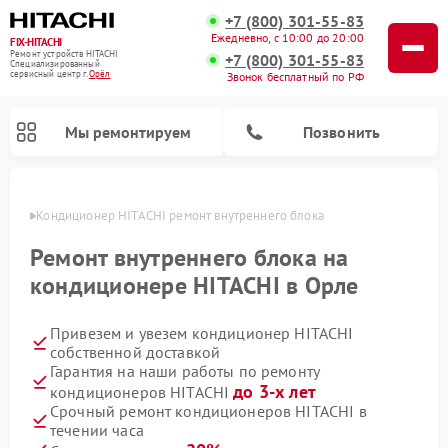
+7 (800) 301-55-83
Ежедневно, с 10:00 до 20:00
FIX-HITACHI
Ремонт устройств HITACHI
+7 (800) 301-55-83
Специализированный
cервисный центр г.
Орёл
Звонок бесплатный по РФ
Мы ремонтируем
Позвонить
 Орле
Кондиционер HITACHI ремонт внутреннего блока
Ремонт внутреннего блока на
кондиционере HITACHI в Орле
Привезем и увезем кондиционер HITACHI
собственной доставкой
Гарантия на наши работы по ремонту
до 3-х лет
кондиционеров HITACHI
Ремонт снегоуборщиков HITACHI
Ремонт водонагревателей HITACHI
Ремонт систем хранения данных HITACHI
Ремонт стиральных машин HITACHI
Ремонт морозильных камер HITACHI
Ремонт сушильных машин HITACHI
Ремонт варочных панелей HITACHI
Ремонт посудомоечных машин HITACHI
Срочный ремонт кондиционеров HITACHI в
течении часа