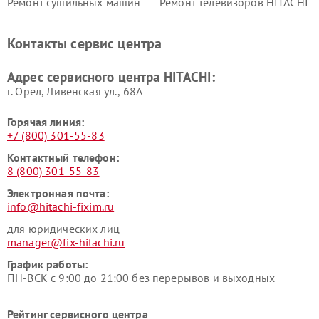
Ремонт сушильных машин
Ремонт телевизоров HITACHI
HITACHI
Ремонт систем хранения
Ремонт снегоуборщиков
Контакты сервис центра
данных HITACHI
HITACHI
Ремонт варочных панелей
Ремонт водонагревателей
Адрес сервисного центра HITACHI:
HITACHI
HITACHI
г. Орёл, Ливенская ул., 68А
Горячая линия:
+7 (800) 301-55-83
Контактный телефон:
8 (800) 301-55-83
Электронная почта:
info@hitachi-fixim.ru
для юридических лиц
manager@fix-hitachi.ru
График работы:
ПН-ВСК с 9:00 до 21:00 без перерывов и выходных
Рейтинг сервисного центра