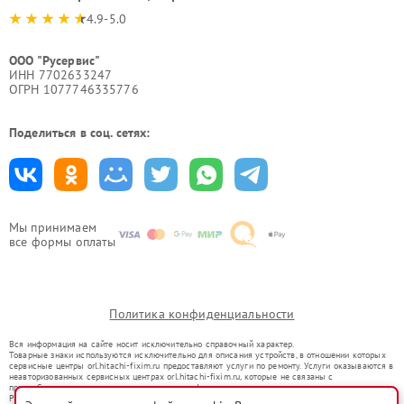
4.9-5.0
ООО "Русервис"
ИНН 7702633247
ОГРН 1077746335776
Поделиться в соц. сетях:
Мы принимаем
все формы оплаты
Политика конфиденциальности
Вся информация на сайте носит исключительно справочный характер.
Товарные знаки используются исключительно для описания устройств, в отношении которых
сервисные центры orl.hitachi-fixim.ru предоставляют услуги по ремонту. Услуги оказываются в
неавторизованных сервисных центрах orl.hitachi-fixim.ru, которые не связаны с
правообладателями товарных знаков или их официальными представителями.
Ремонт осуществляется для устройств, уже введенных в гражданский оборот в соответствии