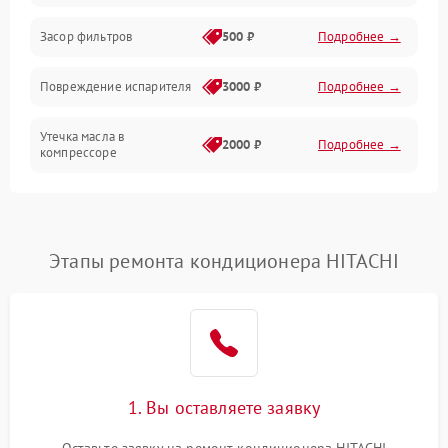
Работа системы
Засор фильтров
500 ₽
Подробнее →
Фильтрация
Повреждение испарителя
3000 ₽
Подробнее →
Хладагент
Утечка масла в
2000 ₽
Подробнее →
компрессоре
Повреждение
1500 ₽
Подробнее →
трубопроводов
Этапы ремонта кондиционера HITACHI
Неисправность
2000 ₽
Подробнее →
четырехходового клапана
Поломка подшипников
1500 ₽
Подробнее →
вентилятора
Повреждение корпуса
1000 ₽
Подробнее →
1. Вы оставляете заявку