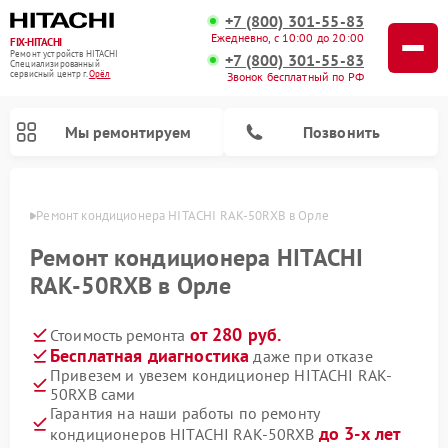
+7 (800) 301-55-83
Ежедневно, с 10:00 до 20:00
FIX-HITACHI
Ремонт устройств HITACHI
+7 (800) 301-55-83
Специализированный
cервисный центр г.
Орёл
Звонок бесплатный по РФ
Мы ремонтируем
Позвонить
 Орле
Ремонт кондиционера HITACHI RAK-50RXB в Орле
Ремонт кондиционера HITACHI
RAK-50RXB в Орле
от 280 руб.
Стоимость ремонта
Бесплатная диагностика
даже при отказе
Привезем и увезем кондиционер HITACHI RAK-
50RXB сами
Ремонт снегоуборщиков HITACHI
Ремонт водонагревателей HITACHI
Ремонт систем хранения данных HITACHI
Ремонт стиральных машин HITACHI
Ремонт морозильных камер HITACHI
Ремонт сушильных машин HITACHI
Ремонт варочных панелей HITACHI
Ремонт посудомоечных машин HITACHI
Гарантия на наши работы по ремонту
до 3-х лет
кондиционеров HITACHI RAK-50RXB