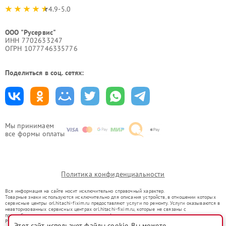
4.9-5.0
ООО "Русервис"
ИНН 7702633247
ОГРН 1077746335776
Поделиться в соц. сетях:
Мы принимаем
все формы оплаты
Политика конфиденциальности
Вся информация на сайте носит исключительно справочный характер.
Товарные знаки используются исключительно для описания устройств, в отношении которых
сервисные центры orl.hitachi-fixim.ru предоставляют услуги по ремонту. Услуги оказываются в
неавторизованных сервисных центрах orl.hitachi-fixim.ru, которые не связаны с
правообладателями товарных знаков или их официальными представителями.
Ремонт осуществляется для устройств, уже введенных в гражданский оборот в соответствии
Этот сайт использует файлы cookie. Вы можете