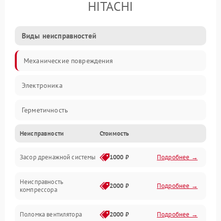
HITACHI
Виды неисправностей
Механические повреждения
Электроника
Герметичность
Неисправности
Стоимость
Механика
Засор дренажной системы
1000 ₽
Подробнее →
Управление
Неисправность
Электропитание
2000 ₽
Подробнее →
компрессора
Датчики
Поломка вентилятора
2000 ₽
Подробнее →