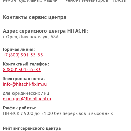
Ремонт сушильных машин
Ремонт телевизоров HITACHI
HITACHI
Ремонт систем хранения
Ремонт снегоуборщиков
Контакты сервис центра
данных HITACHI
HITACHI
Ремонт варочных панелей
Ремонт водонагревателей
Адрес сервисного центра HITACHI:
HITACHI
HITACHI
г. Орёл, Ливенская ул., 68А
Горячая линия:
+7 (800) 301-55-83
Контактный телефон:
8 (800) 301-55-83
Электронная почта:
info@hitachi-fixim.ru
для юридических лиц
manager@fix-hitachi.ru
График работы:
ПН-ВСК с 9:00 до 21:00 без перерывов и выходных
Рейтинг сервисного центра