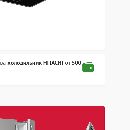
тва
холодильник HITACHI
от
500