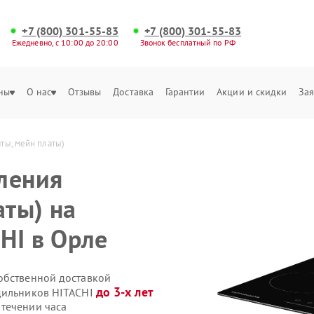
+7 (800) 301-55-83
+7 (800) 301-55-83
Ежедневно, с 10:00 до 20:00
Звонок бесплатный по РФ
ны
О нас
Отзывы
Доставка
Гарантии
Акции и скидки
Зая
ты, мейн платы)
ления
аты) на
HI в Орле
обственной доставкой
до 3-х лет
одильников HITACHI
течении часа