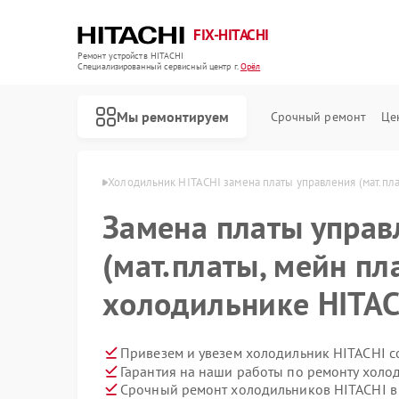
FIX-HITACHI
Ремонт устройств HITACHI
Специализированный cервисный центр г.
Орёл
Мы ремонтируем
Срочный ремонт
Це
ков HITACHI в Орле
Холодильник HITACHI замена платы управления (мат.пла
Замена платы управ
(мат.платы, мейн пл
холодильнике HITAC
Привезем и увезем холодильник HITACHI с
Гарантия на наши работы по ремонту хол
Срочный ремонт холодильников HITACHI в 
Ремонт кондиционеров HITACHI
Ремонт стиральных машин HITACHI
Ремонт морозильных камер HITACHI
Ремонт кухонных плит HITACHI
Ремонт сушильных машин HITACHI
Ремонт систем хранения данных HITACHI
Ремонт снегоуборщиков HITACHI
Ремонт варочных панелей HITACHI
Ремонт водонагревателей HITACHI
Ремонт посудомоечных машин HITACHI