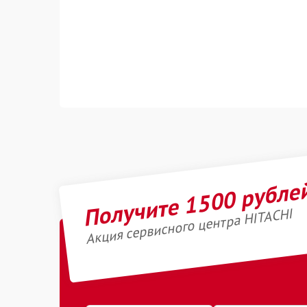
Получите 1500 рубле
Акция сервисного центра HITACHI