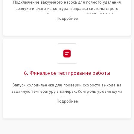
Подключение вакуумного насоса для полного удаления
воздуха и влаги из контура. Заправка системы строго
дозированным объемом хладагента (R600a, R134a) по
Подробнее
электронным весам. Контроль рабочего давления в системе.
6. Финальное тестирование работы
Запуск холодильника для проверки скорости выхода на
заданную температуру в камерах. Контроль уровня шума
компрессора, отсутствия обмерзания стенок и корректного
Подробнее
срабатывания системы автоматической оттайки.