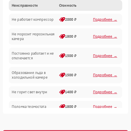
Неисправности
Стоимость
Механика
Не работает компрессор
2000 ₽
Подробнее →
Электропитание
Не морозит морозильная
Дренаж
1800 ₽
Подробнее →
камера
Оттайка
Постоянно работает и не
1500 ₽
Подробнее →
отключается
Программное обеспечение
Образование льда в
1500 ₽
Подробнее →
холодильной камере
Не горит свет внутри
1400 ₽
Подробнее →
Поломка термостата
1800 ₽
Подробнее →
Не работает вентилятор
1800 ₽
Подробнее →