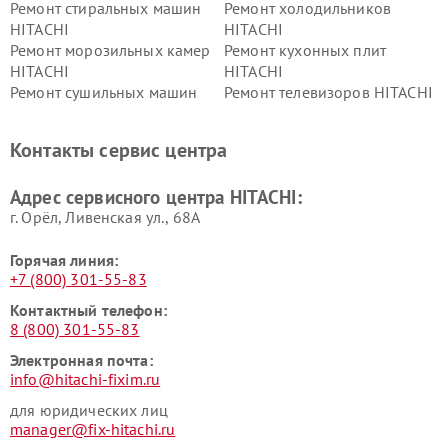
Ремонт стиральных машин
Ремонт холодильников
HITACHI
HITACHI
Ремонт морозильных камер
Ремонт кухонных плит
HITACHI
HITACHI
Ремонт сушильных машин
Ремонт телевизоров HITACHI
HITACHI
Ремонт систем хранения
Ремонт снегоуборщиков
Контакты сервис центра
данных HITACHI
HITACHI
Ремонт варочных панелей
Ремонт водонагревателей
Адрес сервисного центра HITACHI:
HITACHI
HITACHI
г. Орёл, Ливенская ул., 68А
Горячая линия:
+7 (800) 301-55-83
Контактный телефон:
8 (800) 301-55-83
Электронная почта:
info@hitachi-fixim.ru
для юридических лиц
manager@fix-hitachi.ru