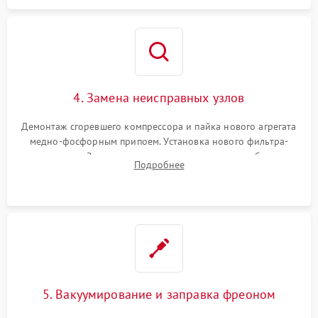
4. Замена неисправных узлов
Демонтаж сгоревшего компрессора и пайка нового агрегата
медно-фосфорным припоем. Установка нового фильтра-
осушителя. Замена изношенных вентиляторов обдува,
Подробнее
сломанных заслонок или поврежденных дверных петель.
5. Вакуумирование и заправка фреоном