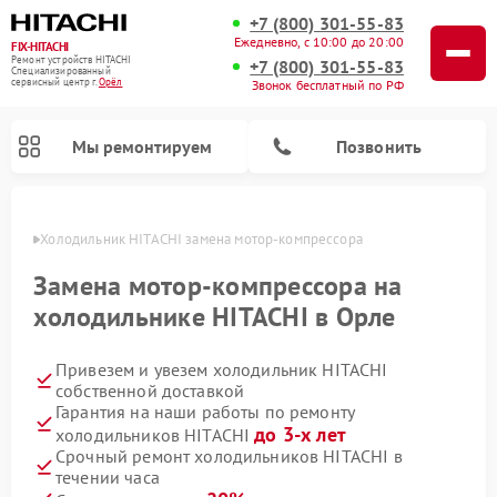
+7 (800) 301-55-83
Ежедневно, с 10:00 до 20:00
FIX-HITACHI
Ремонт устройств HITACHI
+7 (800) 301-55-83
Специализированный
cервисный центр г.
Орёл
Звонок бесплатный по РФ
Мы ремонтируем
Позвонить
 Орле
Холодильник HITACHI замена мотор-компрессора
Замена мотор-компрессора на
холодильнике HITACHI в Орле
Привезем и увезем холодильник HITACHI
собственной доставкой
Гарантия на наши работы по ремонту
до 3-х лет
холодильников HITACHI
Ремонт кондиционеров HITACHI
Ремонт стиральных машин HITACHI
Ремонт снегоуборщиков HITACHI
Ремонт водонагревателей HITACHI
Ремонт систем хранения данных HITACHI
Ремонт морозильных камер HITACHI
Ремонт сушильных машин HITACHI
Ремонт варочных панелей HITACHI
Ремонт посудомоечных машин HITACHI
Срочный ремонт холодильников HITACHI в
течении часа