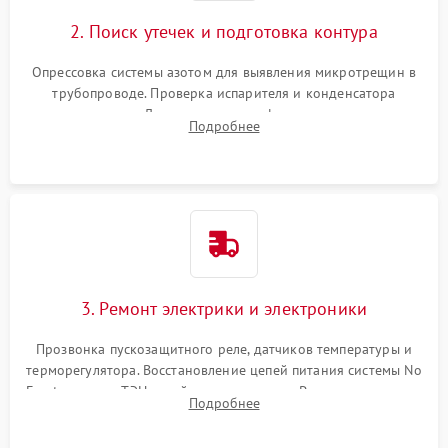
2. Поиск утечек и подготовка контура
Опрессовка системы азотом для выявления микротрещин в
трубопроводе. Проверка испарителя и конденсатора
течеискателем. Демонтаж старого фильтра-осушителя и
Подробнее
продувка капиллярной трубки для устранения засоров.
3. Ремонт электрики и электроники
Прозвонка пускозащитного реле, датчиков температуры и
терморегулятора. Восстановление цепей питания системы No
Frost, включая ТЭН оттайки и вентилятор. Ремонт или замена
Подробнее
платы управления при сбоях алгоритмов.