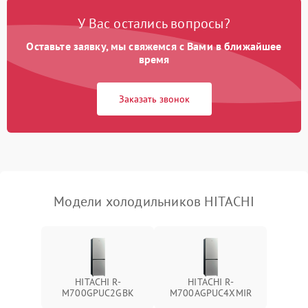
Поломка системы No Frost
2600 ₽
Подробнее →
У Вас остались вопросы?
Оставьте заявку, мы свяжемся с Вами в ближайшее
Образование конденсата
1800 ₽
Подробнее →
на стенках
время
Сбой в работе инвертора
2100 ₽
Подробнее →
Заказать звонок
Запах горелого при
2000 ₽
Подробнее →
работе
Не включается
1000 ₽
Подробнее →
холодильник
Модели холодильников HITACHI
Проблемы с системой
автоматической
1800 ₽
Подробнее →
разморозки
HITACHI R-
HITACHI R-
M700GPUC2GBK
M700AGPUC4XMIR