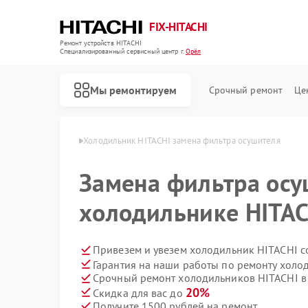
FIX-HITACHI
Ремонт устройств HITACHI
Специализированный cервисный центр г.
Орёл
Мы ремонтируем
Срочный ремонт
Це
ков HITACHI в Орле
Холодильник HITACHI замена фильтра осушителя
Замена фильтра осу
холодильнике HITAC
Привезем и увезем холодильник HITACHI с
Гарантия на наши работы по ремонту хол
Срочный ремонт холодильников HITACHI в 
20%
Скидка для вас до
Получите 1500 рублей на ремонт
Ремонт кондиционеров HITACHI
Ремонт стиральных машин HITACHI
Ремонт морозильных камер HITACHI
Ремонт кухонных плит HITACHI
Ремонт сушильных машин HITACHI
Ремонт систем хранения данных HITACHI
Ремонт снегоуборщиков HITACHI
Ремонт варочных панелей HITACHI
Ремонт водонагревателей HITACHI
Ремонт посудомоечных машин HITACHI