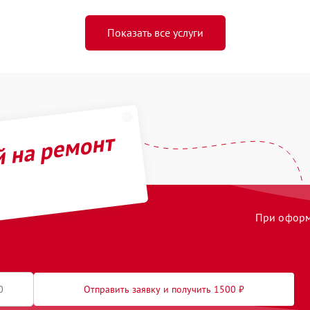
Показать все услуги
й на ремонт
При оформл
Отправить заявку и получить 1500 ₽