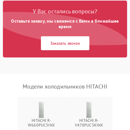
Поломка системы No Frost
2600 ₽
Подробнее →
У Вас остались вопросы?
Оставьте заявку, мы свяжемся с Вами в ближайшее
Образование конденсата
1800 ₽
Подробнее →
на стенках
время
Сбой в работе инвертора
2100 ₽
Подробнее →
Заказать звонок
Запах горелого при
2000 ₽
Подробнее →
работе
Не включается
1000 ₽
Подробнее →
холодильник
Модели холодильников HITACHI
Проблемы с системой
автоматической
1800 ₽
Подробнее →
разморозки
HITACHI R-
HITACHI R-
W660PUC3INX
V470PUC3KINX