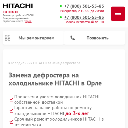
+7 (800) 301-55-83
Ежедневно, с 10:00 до 20:00
FIX-HITACHI
Ремонт устройств HITACHI
+7 (800) 301-55-83
Специализированный
cервисный центр г.
Орёл
Звонок бесплатный по РФ
Мы ремонтируем
Позвонить
 Орле
Холодильник HITACHI замена дефростера
Замена дефростера на
холодильнике HITACHI в Орле
Привезем и увезем холодильник HITACHI
собственной доставкой
Гарантия на наши работы по ремонту
до 3-х лет
холодильников HITACHI
Ремонт кондиционеров HITACHI
Ремонт стиральных машин HITACHI
Ремонт снегоуборщиков HITACHI
Ремонт водонагревателей HITACHI
Ремонт систем хранения данных HITACHI
Ремонт морозильных камер HITACHI
Ремонт сушильных машин HITACHI
Ремонт варочных панелей HITACHI
Ремонт посудомоечных машин HITACHI
Срочный ремонт холодильников HITACHI в
течении часа