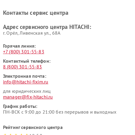
HITACHI
Ремонт систем хранения
Ремонт снегоуборщиков
Контакты сервис центра
данных HITACHI
HITACHI
Ремонт варочных панелей
Ремонт водонагревателей
Адрес сервисного центра HITACHI:
HITACHI
HITACHI
г. Орёл, Ливенская ул., 68А
Горячая линия:
+7 (800) 301-55-83
Контактный телефон:
8 (800) 301-55-83
Электронная почта:
info@hitachi-fixim.ru
для юридических лиц
manager@fix-hitachi.ru
График работы:
ПН-ВСК с 9:00 до 21:00 без перерывов и выходных
Рейтинг сервисного центра