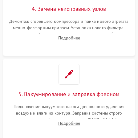
4. Замена неисправных узлов
Демонтаж сгоревшего компрессора и пайка нового агрегата
медно-фосфорным припоем. Установка нового фильтра-
осушителя. Замена изношенных вентиляторов обдува,
Подробнее
сломанных заслонок или поврежденных дверных петель.
5. Вакуумирование и заправка фреоном
Подключение вакуумного насоса для полного удаления
воздуха и влаги из контура. Заправка системы строго
дозированным объемом хладагента (R600a, R134a) по
Подробнее
электронным весам. Контроль рабочего давления в системе.