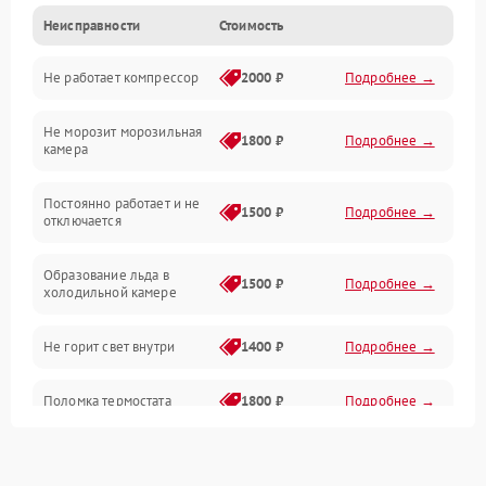
Неисправности
Стоимость
Механика
Не работает компрессор
2000 ₽
Подробнее →
Электропитание
Не морозит морозильная
Дренаж
1800 ₽
Подробнее →
камера
Оттайка
Постоянно работает и не
1500 ₽
Подробнее →
отключается
Программное обеспечение
Образование льда в
1500 ₽
Подробнее →
холодильной камере
Не горит свет внутри
1400 ₽
Подробнее →
Поломка термостата
1800 ₽
Подробнее →
Не работает вентилятор
1800 ₽
Подробнее →