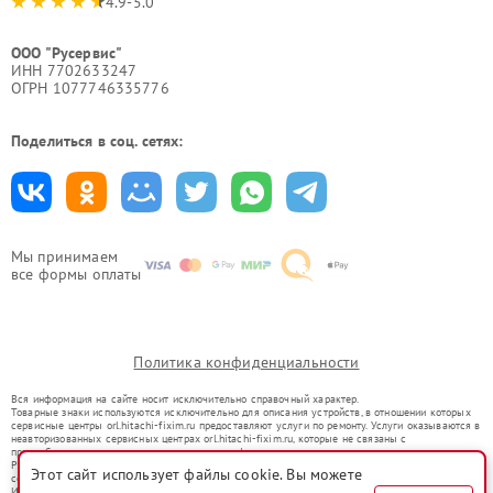
4.9-5.0
ООО "Русервис"
ИНН 7702633247
ОГРН 1077746335776
Поделиться в соц. сетях:
Мы принимаем
все формы оплаты
Политика конфиденциальности
Вся информация на сайте носит исключительно справочный характер.
Товарные знаки используются исключительно для описания устройств, в отношении которых
сервисные центры orl.hitachi-fixim.ru предоставляют услуги по ремонту. Услуги оказываются в
неавторизованных сервисных центрах orl.hitachi-fixim.ru, которые не связаны с
правообладателями товарных знаков или их официальными представителями.
Ремонт осуществляется для устройств, уже введенных в гражданский оборот в соответствии
Этот сайт использует файлы cookie. Вы можете
со статьей 1487 ГК РФ.
Использование товарных знаков не преследует цели индивидуализации услуг или введения