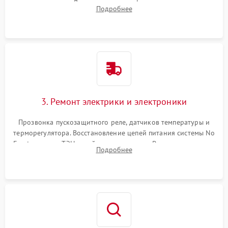
течеискателем. Демонтаж старого фильтра-осушителя и
Подробнее
продувка капиллярной трубки для устранения засоров.
3. Ремонт электрики и электроники
Прозвонка пускозащитного реле, датчиков температуры и
терморегулятора. Восстановление цепей питания системы No
Frost, включая ТЭН оттайки и вентилятор. Ремонт или замена
Подробнее
платы управления при сбоях алгоритмов.