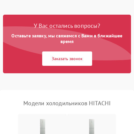
Не работает вентилятор
1800 ₽
Подробнее →
Поломка системы No Frost
2600 ₽
Подробнее →
У Вас остались вопросы?
Оставьте заявку, мы свяжемся с Вами в ближайшее
Образование конденсата
1800 ₽
Подробнее →
на стенках
время
Сбой в работе инвертора
2100 ₽
Подробнее →
Заказать звонок
Запах горелого при
2000 ₽
Подробнее →
работе
Не включается
1000 ₽
Подробнее →
холодильник
Модели холодильников HITACHI
Проблемы с системой
автоматической
1800 ₽
Подробнее →
разморозки