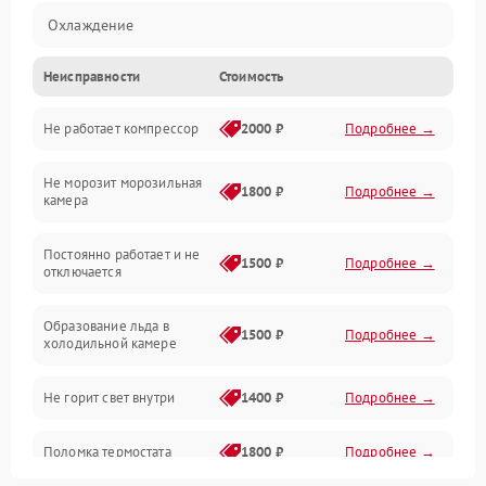
Охлаждение
Неисправности
Стоимость
Механика
Не работает компрессор
2000 ₽
Подробнее →
Электропитание
Не морозит морозильная
Дренаж
1800 ₽
Подробнее →
камера
Оттайка
Постоянно работает и не
1500 ₽
Подробнее →
отключается
Программное обеспечение
Образование льда в
1500 ₽
Подробнее →
холодильной камере
Не горит свет внутри
1400 ₽
Подробнее →
Поломка термостата
1800 ₽
Подробнее →