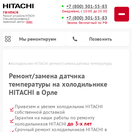
+7 (800) 301-55-83
Ежедневно, с 10:00 до 20:00
FIX-HITACHI
Ремонт устройств HITACHI
+7 (800) 301-55-83
Специализированный
cервисный центр г.
Орёл
Звонок бесплатный по РФ
Мы ремонтируем
Позвонить
 Орле
Холодильник HITACHI ремонт/замена датчика температуры
Ремонт/замена датчика
температуры на холодильнике
HITACHI в Орле
Привезем и увезем холодильник HITACHI
собственной доставкой
Гарантия на наши работы по ремонту
Ремонт кондиционеров HITACHI
Ремонт стиральных машин HITACHI
Ремонт снегоуборщиков HITACHI
Ремонт водонагревателей HITACHI
Ремонт систем хранения данных HITACHI
Ремонт морозильных камер HITACHI
Ремонт сушильных машин HITACHI
Ремонт варочных панелей HITACHI
Ремонт посудомоечных машин HITACHI
до 3-х лет
холодильников HITACHI
Срочный ремонт холодильников HITACHI в