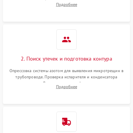
сопротивления обмоток мотора, проверка термостата и
Подробнее
считывание кодов ошибок с электронного дисплея.
2. Поиск утечек и подготовка контура
Опрессовка системы азотом для выявления микротрещин в
трубопроводе. Проверка испарителя и конденсатора
течеискателем. Демонтаж старого фильтра-осушителя и
Подробнее
продувка капиллярной трубки для устранения засоров.