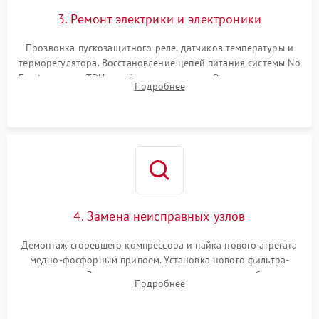
3. Ремонт электрики и электроники
Прозвонка пускозащитного реле, датчиков температуры и
терморегулятора. Восстановление цепей питания системы No
Frost, включая ТЭН оттайки и вентилятор. Ремонт или замена
Подробнее
платы управления при сбоях алгоритмов.
4. Замена неисправных узлов
Демонтаж сгоревшего компрессора и пайка нового агрегата
медно-фосфорным припоем. Установка нового фильтра-
осушителя. Замена изношенных вентиляторов обдува,
Подробнее
сломанных заслонок или поврежденных дверных петель.