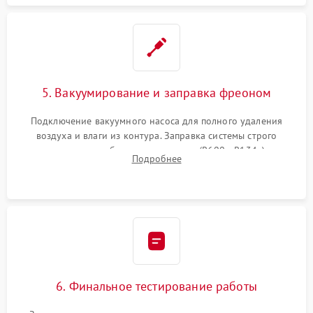
5. Вакуумирование и заправка фреоном
Подключение вакуумного насоса для полного удаления
воздуха и влаги из контура. Заправка системы строго
дозированным объемом хладагента (R600a, R134a) по
Подробнее
электронным весам. Контроль рабочего давления в системе.
6. Финальное тестирование работы