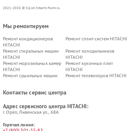
2021-2026 © СЦ orl.hitachi-fixim.ru
Мы ремонтируем
Ремонт кондиционеров
Ремонт сплит-систем HITACHI
HITACHI
Ремонт стиральных машин
Ремонт холодильников
HITACHI
HITACHI
Ремонт морозильных камер
Ремонт кухонных плит
HITACHI
HITACHI
Ремонт сушильных машин
Ремонт телевизоров HITACHI
HITACHI
Ремонт систем хранения
Ремонт снегоуборщиков
Контакты сервис центра
данных HITACHI
HITACHI
Ремонт варочных панелей
Ремонт водонагревателей
Адрес сервисного центра HITACHI:
HITACHI
HITACHI
г. Орёл, Ливенская ул., 68А
Горячая линия:
+7 (800) 301-55-83