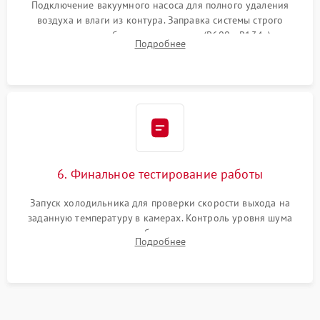
Подключение вакуумного насоса для полного удаления
воздуха и влаги из контура. Заправка системы строго
дозированным объемом хладагента (R600a, R134a) по
Подробнее
электронным весам. Контроль рабочего давления в системе.
6. Финальное тестирование работы
Запуск холодильника для проверки скорости выхода на
заданную температуру в камерах. Контроль уровня шума
компрессора, отсутствия обмерзания стенок и корректного
Подробнее
срабатывания системы автоматической оттайки.