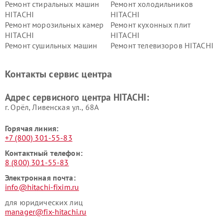
Ремонт стиральных машин
Ремонт холодильников
HITACHI
HITACHI
Ремонт морозильных камер
Ремонт кухонных плит
HITACHI
HITACHI
Ремонт сушильных машин
Ремонт телевизоров HITACHI
HITACHI
Ремонт систем хранения
Ремонт снегоуборщиков
Контакты сервис центра
данных HITACHI
HITACHI
Ремонт варочных панелей
Ремонт водонагревателей
Адрес сервисного центра HITACHI:
HITACHI
HITACHI
г. Орёл, Ливенская ул., 68А
Горячая линия:
+7 (800) 301-55-83
Контактный телефон:
8 (800) 301-55-83
Электронная почта:
info@hitachi-fixim.ru
для юридических лиц
manager@fix-hitachi.ru