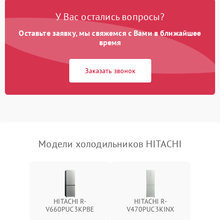
Поломка системы No Frost
2600 ₽
Подробнее →
У Вас остались вопросы?
Оставьте заявку, мы свяжемся с Вами в ближайшее
Образование конденсата
1800 ₽
Подробнее →
на стенках
время
Сбой в работе инвертора
2100 ₽
Подробнее →
Заказать звонок
Запах горелого при
2000 ₽
Подробнее →
работе
Не включается
1000 ₽
Подробнее →
холодильник
Модели холодильников HITACHI
Проблемы с системой
автоматической
1800 ₽
Подробнее →
разморозки
HITACHI R-
HITACHI R-
V660PUC3KPBE
V470PUC3KINX