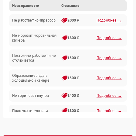
Неисправности
Стоимость
Механика
Не работает компрессор
2000 ₽
Подробнее →
Электропитание
Не морозит морозильная
Дренаж
1800 ₽
Подробнее →
камера
Оттайка
Постоянно работает и не
1500 ₽
Подробнее →
отключается
Программное обеспечение
Образование льда в
1500 ₽
Подробнее →
холодильной камере
Не горит свет внутри
1400 ₽
Подробнее →
Поломка термостата
1800 ₽
Подробнее →
Не работает вентилятор
1800 ₽
Подробнее →