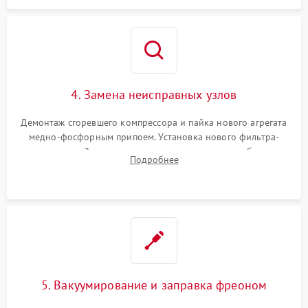
4. Замена неисправных узлов
Демонтаж сгоревшего компрессора и пайка нового агрегата
медно-фосфорным припоем. Установка нового фильтра-
осушителя. Замена изношенных вентиляторов обдува,
Подробнее
сломанных заслонок или поврежденных дверных петель.
5. Вакуумирование и заправка фреоном