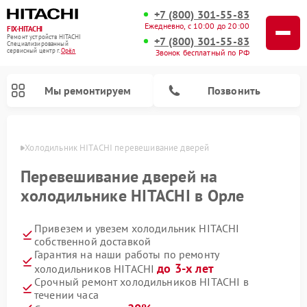
+7 (800) 301-55-83
Ежедневно, с 10:00 до 20:00
FIX-HITACHI
Ремонт устройств HITACHI
+7 (800) 301-55-83
Специализированный
cервисный центр г.
Орёл
Звонок бесплатный по РФ
Мы ремонтируем
Позвонить
 Орле
Холодильник HITACHI перевешивание дверей
Перевешивание дверей на
холодильнике HITACHI в Орле
Привезем и увезем холодильник HITACHI
собственной доставкой
Гарантия на наши работы по ремонту
до 3-х лет
холодильников HITACHI
Ремонт кондиционеров HITACHI
Ремонт стиральных машин HITACHI
Ремонт снегоуборщиков HITACHI
Ремонт водонагревателей HITACHI
Ремонт систем хранения данных HITACHI
Ремонт морозильных камер HITACHI
Ремонт сушильных машин HITACHI
Ремонт варочных панелей HITACHI
Ремонт посудомоечных машин HITACHI
Срочный ремонт холодильников HITACHI в
течении часа