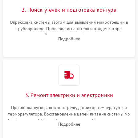
2. Поиск утечек и подготовка контура
Опрессовка системы азотом для выявления микротрещин в
трубопроводе. Проверка испарителя и конденсатора
течеискателем. Демонтаж старого фильтра-осушителя и
Подробнее
продувка капиллярной трубки для устранения засоров.
3. Ремонт электрики и электроники
Прозвонка пускозащитного реле, датчиков температуры и
терморегулятора. Восстановление цепей питания системы No
Frost, включая ТЭН оттайки и вентилятор. Ремонт или замена
Подробнее
платы управления при сбоях алгоритмов.