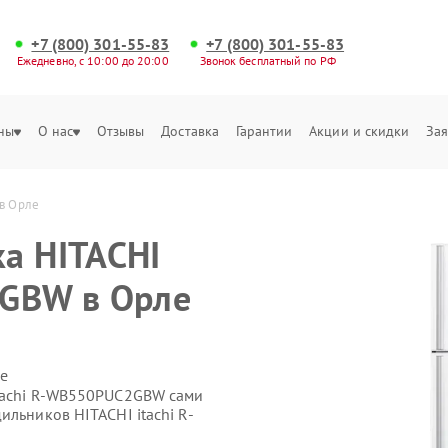
+7 (800) 301-55-83
+7 (800) 301-55-83
Ежедневно, с 10:00 до 20:00
Звонок бесплатный по РФ
ны
О нас
Отзывы
Доставка
Гарантии
Акции и скидки
Зая
в Орле
а HITACHI
2GBW в Орле
е
itachi R-WB550PUC2GBW сами
ильников HITACHI itachi R-