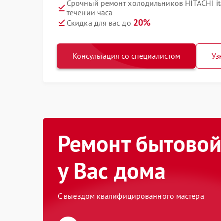
Срочный ремонт холодильников HITACHI i
течении часа
20%
Скидка для вас до
Консультация со специалистом
Уз
Ремонт бытовой
у Вас дома
С выездом квалифицированного мастера