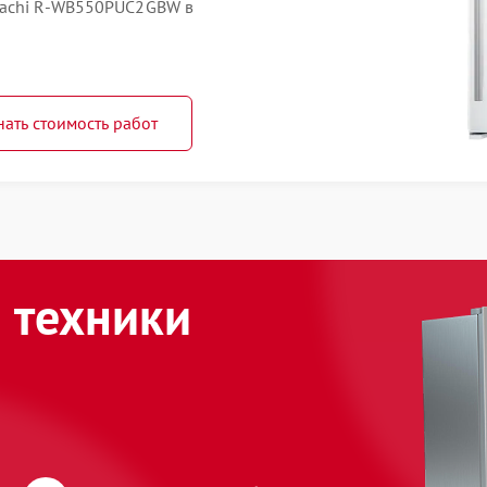
tachi R-WB550PUC2GBW в
нать стоимость работ
 техники