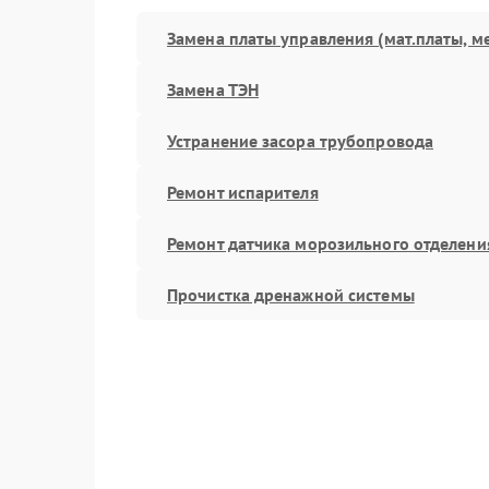
Замена платы управления (мат.платы, м
Замена ТЭН
Устранение засора трубопровода
Ремонт испарителя
Ремонт датчика морозильного отделени
Прочистка дренажной системы