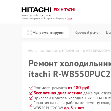
FIX-HITACHI
Ремонт устройств HITACHI
Специализированный cервисный центр г.
Орёл
Мы ремонтируем
Срочный ремонт
Це
ков HITACHI в Орле
Ремонт холодильника HITACHI itachi R-WB550PUC2GBW 
Ремонт холодильник
itachi R-WB550PUC
от 480 руб.
Стоимость ремонта
Бесплатная диагностика
даже при отказ
Привезем и увезем холодильник HITACHI 
Гарантия на наши работы по ремонту холод
до 3-х лет
WB550PUC2GBW
Ремонт кондиционеров HITACHI
Ремонт стиральных машин HITACHI
Ремонт морозильных камер HITACHI
Ремонт кухонных плит HITACHI
Ремонт сушильных машин HITACHI
Ремонт систем хранения данных HITACHI
Ремонт снегоуборщиков HITACHI
Ремонт варочных панелей HITACHI
Ремонт водонагревателей HITACHI
Ремонт посудомоечных машин HITACHI