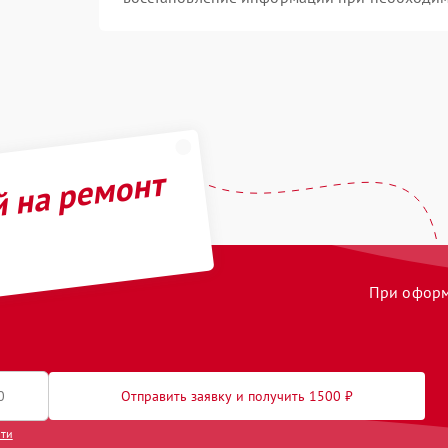
й на ремонт
При оформл
Отправить заявку и получить 1500 ₽
сти