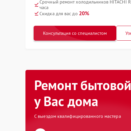
Срочный ремонт холодильников HITACHI 
часа
20%
Скидка для вас до
Консультация со специалистом
Уз
Ремонт бытовой
у Вас дома
С выездом квалифицированного мастера