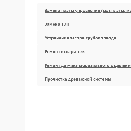
Замена платы управления (мат.платы, м
Замена ТЭН
Устранение засора трубопровода
Ремонт испарителя
Ремонт датчика морозильного отделени
Прочистка дренажной системы