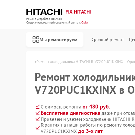
FIX-HITACHI
Ремонт устройств HITACHI
Специализированный cервисный центр г.
Орёл
Мы ремонтируем
Срочный ремонт
Це
ков HITACHI в Орле
Ремонт холодильника HITACHI R-V720PUC1KXINX в Орл
Ремонт холодильник
V720PUC1KXINX в О
от 480 руб.
Стоимость ремонта
Бесплатная диагностика
даже при отказ
Привезем и увезем холодильник HITACHI 
Гарантия на наши работы по ремонту холо
до 3-х лет
V720PUC1KXINX
Ремонт кондиционеров HITACHI
Ремонт стиральных машин HITACHI
Ремонт морозильных камер HITACHI
Ремонт кухонных плит HITACHI
Ремонт сушильных машин HITACHI
Ремонт систем хранения данных HITACHI
Ремонт снегоуборщиков HITACHI
Ремонт варочных панелей HITACHI
Ремонт водонагревателей HITACHI
Ремонт посудомоечных машин HITACHI