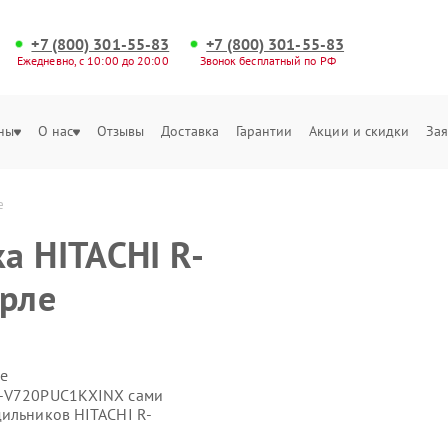
+7 (800) 301-55-83
+7 (800) 301-55-83
Ежедневно, с 10:00 до 20:00
Звонок бесплатный по РФ
ны
О нас
Отзывы
Доставка
Гарантии
Акции и скидки
Зая
е
а HITACHI R-
рле
е
R-V720PUC1KXINX сами
дильников HITACHI R-