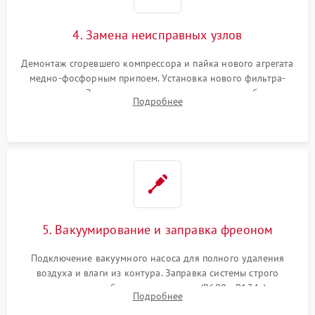
4. Замена неисправных узлов
Демонтаж сгоревшего компрессора и пайка нового агрегата
медно-фосфорным припоем. Установка нового фильтра-
осушителя. Замена изношенных вентиляторов обдува,
Подробнее
сломанных заслонок или поврежденных дверных петель.
5. Вакуумирование и заправка фреоном
Подключение вакуумного насоса для полного удаления
воздуха и влаги из контура. Заправка системы строго
дозированным объемом хладагента (R600a, R134a) по
Подробнее
электронным весам. Контроль рабочего давления в системе.