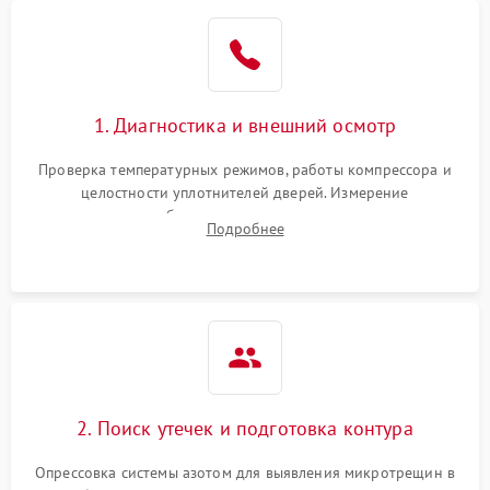
Образование конденсата
1800 ₽
Подробнее →
на стенках
Сбой в работе инвертора
2100 ₽
Подробнее →
1. Диагностика и внешний осмотр
Запах горелого при
2000 ₽
Подробнее →
Проверка температурных режимов, работы компрессора и
работе
целостности уплотнителей дверей. Измерение
сопротивления обмоток мотора, проверка термостата и
Не включается
Подробнее
1000 ₽
Подробнее →
считывание кодов ошибок с электронного дисплея.
холодильник
Проблемы с системой
автоматической
1800 ₽
Подробнее →
разморозки
2. Поиск утечек и подготовка контура
Опрессовка системы азотом для выявления микротрещин в