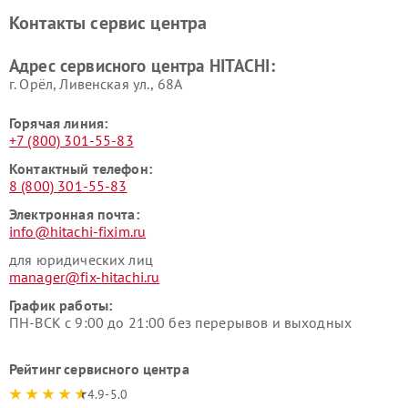
Ремонт систем хранения
Ремонт снегоуборщиков
Контакты сервис центра
данных HITACHI
HITACHI
Ремонт варочных панелей
Ремонт водонагревателей
Адрес сервисного центра HITACHI:
HITACHI
HITACHI
г. Орёл, Ливенская ул., 68А
Горячая линия:
+7 (800) 301-55-83
Контактный телефон:
8 (800) 301-55-83
Электронная почта:
info@hitachi-fixim.ru
для юридических лиц
manager@fix-hitachi.ru
График работы:
ПН-ВСК с 9:00 до 21:00 без перерывов и выходных
Рейтинг сервисного центра
4.9-5.0