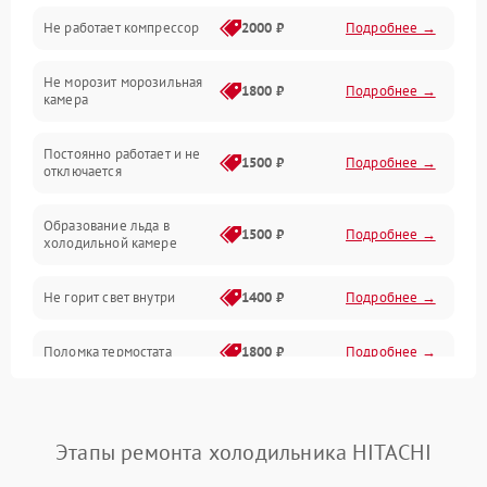
Не работает компрессор
2000 ₽
Подробнее →
Электропитание
Не морозит морозильная
Дренаж
1800 ₽
Подробнее →
камера
Оттайка
Постоянно работает и не
1500 ₽
Подробнее →
отключается
Программное обеспечение
Образование льда в
1500 ₽
Подробнее →
холодильной камере
Не горит свет внутри
1400 ₽
Подробнее →
Поломка термостата
1800 ₽
Подробнее →
Не работает вентилятор
1800 ₽
Подробнее →
Этапы ремонта холодильника HITACHI
Поломка системы No Frost
2600 ₽
Подробнее →