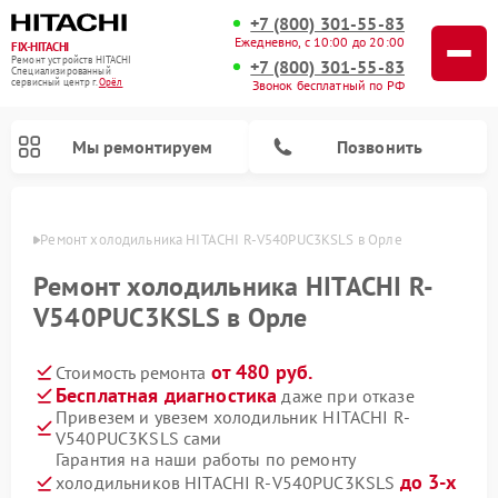
+7 (800) 301-55-83
Ежедневно, с 10:00 до 20:00
FIX-HITACHI
Ремонт устройств HITACHI
+7 (800) 301-55-83
Специализированный
cервисный центр г.
Орёл
Звонок бесплатный по РФ
Мы ремонтируем
Позвонить
 Орле
Ремонт холодильника HITACHI R-V540PUC3KSLS в Орле
Ремонт холодильника HITACHI R-
V540PUC3KSLS в Орле
от 480 руб.
Стоимость ремонта
Бесплатная диагностика
даже при отказе
Привезем и увезем холодильник HITACHI R-
V540PUC3KSLS сами
Ремонт кондиционеров HITACHI
Ремонт стиральных машин HITACHI
Ремонт снегоуборщиков HITACHI
Ремонт водонагревателей HITACHI
Ремонт систем хранения данных HITACHI
Ремонт морозильных камер HITACHI
Ремонт сушильных машин HITACHI
Ремонт варочных панелей HITACHI
Ремонт посудомоечных машин HITACHI
Гарантия на наши работы по ремонту
до 3-х
холодильников HITACHI R-V540PUC3KSLS