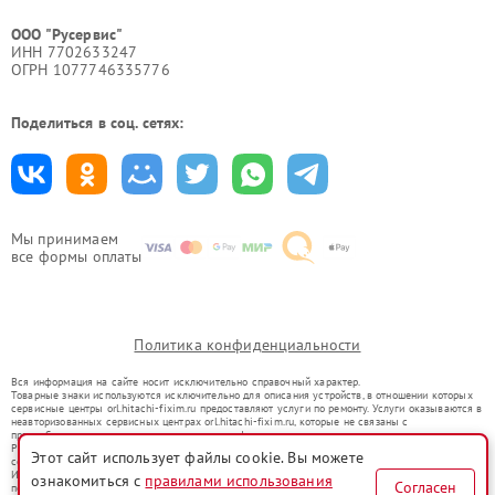
ООО "Русервис"
ИНН 7702633247
ОГРН 1077746335776
Поделиться в соц. сетях:
Мы принимаем
все формы оплаты
Политика конфиденциальности
Вся информация на сайте носит исключительно справочный характер.
Товарные знаки используются исключительно для описания устройств, в отношении которых
сервисные центры orl.hitachi-fixim.ru предоставляют услуги по ремонту. Услуги оказываются в
неавторизованных сервисных центрах orl.hitachi-fixim.ru, которые не связаны с
правообладателями товарных знаков или их официальными представителями.
Ремонт осуществляется для устройств, уже введенных в гражданский оборот в соответствии
Этот сайт использует файлы cookie. Вы можете
со статьей 1487 ГК РФ.
Использование товарных знаков не преследует цели индивидуализации услуг или введения
ознакомиться с
правилами использования
Согласен
потребителей в заблуждение, а служит для информирования о предоставляемых услугах по