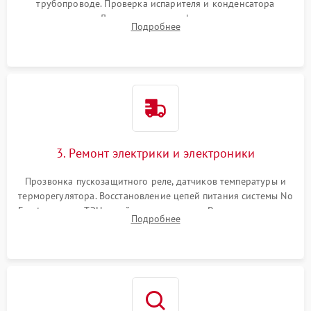
трубопроводе. Проверка испарителя и конденсатора
течеискателем. Демонтаж старого фильтра-осушителя и
Подробнее
продувка капиллярной трубки для устранения засоров.
3. Ремонт электрики и электроники
Прозвонка пускозащитного реле, датчиков температуры и
терморегулятора. Восстановление цепей питания системы No
Frost, включая ТЭН оттайки и вентилятор. Ремонт или замена
Подробнее
платы управления при сбоях алгоритмов.