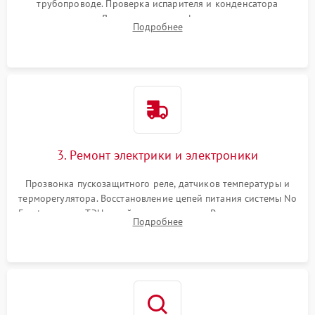
трубопроводе. Проверка испарителя и конденсатора
течеискателем. Демонтаж старого фильтра-осушителя и
Подробнее
продувка капиллярной трубки для устранения засоров.
3. Ремонт электрики и электроники
Прозвонка пускозащитного реле, датчиков температуры и
терморегулятора. Восстановление цепей питания системы No
Frost, включая ТЭН оттайки и вентилятор. Ремонт или замена
Подробнее
платы управления при сбоях алгоритмов.