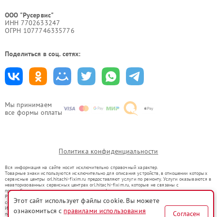
ООО "Русервис"
ИНН 7702633247
ОГРН 1077746335776
Поделиться в соц. сетях:
Мы принимаем
все формы оплаты
Политика конфиденциальности
Вся информация на сайте носит исключительно справочный характер.
Товарные знаки используются исключительно для описания устройств, в отношении которых
сервисные центры orl.hitachi-fixim.ru предоставляют услуги по ремонту. Услуги оказываются в
неавторизованных сервисных центрах orl.hitachi-fixim.ru, которые не связаны с
правообладателями товарных знаков или их официальными представителями.
Ремонт осуществляется для устройств, уже введенных в гражданский оборот в соответствии
Этот сайт использует файлы cookie. Вы можете
со статьей 1487 ГК РФ.
Использование товарных знаков не преследует цели индивидуализации услуг или введения
ознакомиться с
правилами использования
Согласен
потребителей в заблуждение, а служит для информирования о предоставляемых услугах по