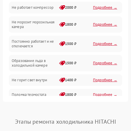
Не работает компрессор
2000 ₽
Подробнее →
Электропитание
Не морозит морозильная
Дренаж
1800 ₽
Подробнее →
камера
Оттайка
Постоянно работает и не
1500 ₽
Подробнее →
отключается
Программное обеспечение
Образование льда в
1500 ₽
Подробнее →
холодильной камере
Не горит свет внутри
1400 ₽
Подробнее →
Поломка термостата
1800 ₽
Подробнее →
Не работает вентилятор
1800 ₽
Подробнее →
Этапы ремонта холодильника HITACHI
Поломка системы No Frost
2600 ₽
Подробнее →