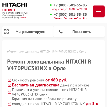
+7 (800) 301-55-83
Ежедневно, с 10:00 до 20:00
FIX-HITACHI
Ремонт устройств HITACHI
+7 (800) 301-55-83
Специализированный
cервисный центр г.
Орёл
Звонок бесплатный по РФ
Мы ремонтируем
Позвонить
 Орле
Ремонт холодильника HITACHI R-V470PUC3KINX в Орле
Ремонт холодильника HITACHI R-
V470PUC3KINX в Орле
от 480 руб.
Стоимость ремонта
Бесплатная диагностика
даже при отказе
Привезем и увезем холодильник HITACHI R-
V470PUC3KINX сами
Ремонт кондиционеров HITACHI
Ремонт стиральных машин HITACHI
Ремонт снегоуборщиков HITACHI
Ремонт водонагревателей HITACHI
Ремонт систем хранения данных HITACHI
Ремонт морозильных камер HITACHI
Ремонт сушильных машин HITACHI
Ремонт варочных панелей HITACHI
Ремонт посудомоечных машин HITACHI
Гарантия на наши работы по ремонту
до 3-х
холодильников HITACHI R-V470PUC3KINX