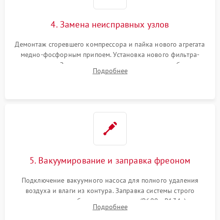
4. Замена неисправных узлов
Демонтаж сгоревшего компрессора и пайка нового агрегата
медно-фосфорным припоем. Установка нового фильтра-
осушителя. Замена изношенных вентиляторов обдува,
Подробнее
сломанных заслонок или поврежденных дверных петель.
5. Вакуумирование и заправка фреоном
Подключение вакуумного насоса для полного удаления
воздуха и влаги из контура. Заправка системы строго
дозированным объемом хладагента (R600a, R134a) по
Подробнее
электронным весам. Контроль рабочего давления в системе.