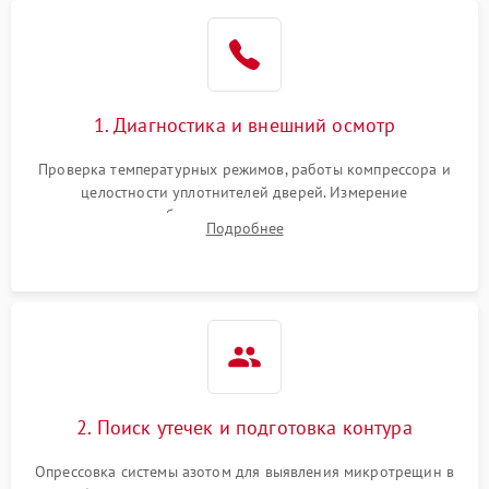
Образование конденсата
1800 ₽
Подробнее →
на стенках
Сбой в работе инвертора
2100 ₽
Подробнее →
1. Диагностика и внешний осмотр
Запах горелого при
2000 ₽
Подробнее →
Проверка температурных режимов, работы компрессора и
работе
целостности уплотнителей дверей. Измерение
сопротивления обмоток мотора, проверка термостата и
Не включается
Подробнее
1000 ₽
Подробнее →
считывание кодов ошибок с электронного дисплея.
холодильник
Проблемы с системой
автоматической
1800 ₽
Подробнее →
разморозки
2. Поиск утечек и подготовка контура
Опрессовка системы азотом для выявления микротрещин в