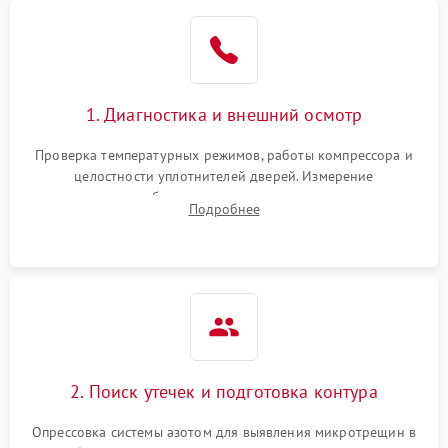
Образование конденсата
1800 ₽
Подробнее →
на стенках
Сбой в работе инвертора
2100 ₽
Подробнее →
1. Диагностика и внешний осмотр
Запах горелого при
2000 ₽
Подробнее →
Проверка температурных режимов, работы компрессора и
работе
целостности уплотнителей дверей. Измерение
сопротивления обмоток мотора, проверка термостата и
Не включается
Подробнее
1000 ₽
Подробнее →
считывание кодов ошибок с электронного дисплея.
холодильник
Проблемы с системой
автоматической
1800 ₽
Подробнее →
разморозки
2. Поиск утечек и подготовка контура
Опрессовка системы азотом для выявления микротрещин в