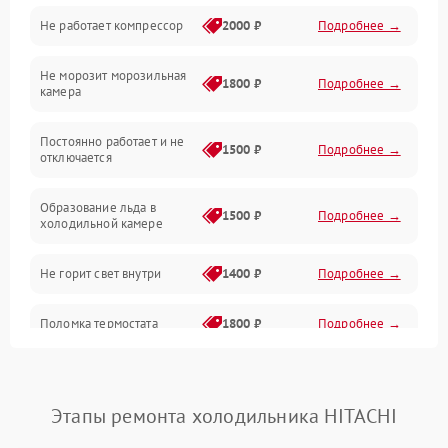
Не работает компрессор
2000 ₽
Подробнее →
Электропитание
Не морозит морозильная
Дренаж
1800 ₽
Подробнее →
камера
Оттайка
Постоянно работает и не
1500 ₽
Подробнее →
отключается
Программное обеспечение
Образование льда в
1500 ₽
Подробнее →
холодильной камере
Не горит свет внутри
1400 ₽
Подробнее →
Поломка термостата
1800 ₽
Подробнее →
Не работает вентилятор
1800 ₽
Подробнее →
Этапы ремонта холодильника HITACHI
Поломка системы No Frost
2600 ₽
Подробнее →