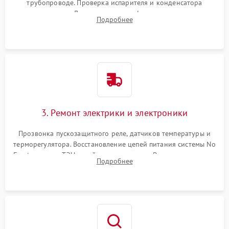
трубопроводе. Проверка испарителя и конденсатора
течеискателем. Демонтаж старого фильтра-осушителя и
Подробнее
продувка капиллярной трубки для устранения засоров.
3. Ремонт электрики и электроники
Прозвонка пускозащитного реле, датчиков температуры и
терморегулятора. Восстановление цепей питания системы No
Frost, включая ТЭН оттайки и вентилятор. Ремонт или замена
Подробнее
платы управления при сбоях алгоритмов.