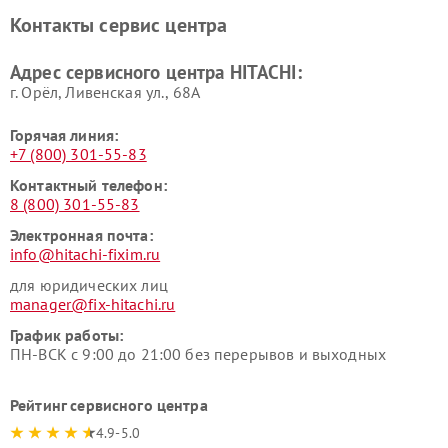
Ремонт систем хранения
Ремонт снегоуборщиков
Контакты сервис центра
данных HITACHI
HITACHI
Ремонт варочных панелей
Ремонт водонагревателей
Адрес сервисного центра HITACHI:
HITACHI
HITACHI
г. Орёл, Ливенская ул., 68А
Горячая линия:
+7 (800) 301-55-83
Контактный телефон:
8 (800) 301-55-83
Электронная почта:
info@hitachi-fixim.ru
для юридических лиц
manager@fix-hitachi.ru
График работы:
ПН-ВСК с 9:00 до 21:00 без перерывов и выходных
Рейтинг сервисного центра
4.9-5.0