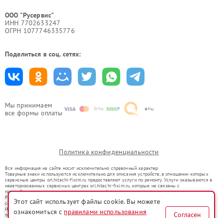
ООО "Русервис"
ИНН 7702633247
ОГРН 1077746335776
Поделиться в соц. сетях:
Мы принимаем
все формы оплаты
Политика конфиденциальности
Вся информация на сайте носит исключительно справочный характер.
Товарные знаки используются исключительно для описания устройств, в отношении которых
сервисные центры orl.hitachi-fixim.ru предоставляют услуги по ремонту. Услуги оказываются в
неавторизованных сервисных центрах orl.hitachi-fixim.ru, которые не связаны с
правообладателями товарных знаков или их официальными представителями.
Ремонт осуществляется для устройств, уже введенных в гражданский оборот в соответствии
Этот сайт использует файлы cookie. Вы можете
со статьей 1487 ГК РФ.
Использование товарных знаков не преследует цели индивидуализации услуг или введения
ознакомиться с
правилами использования
Согласен
потребителей в заблуждение, а служит для информирования о предоставляемых услугах по