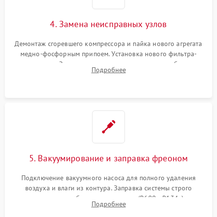
4. Замена неисправных узлов
Демонтаж сгоревшего компрессора и пайка нового агрегата
медно-фосфорным припоем. Установка нового фильтра-
осушителя. Замена изношенных вентиляторов обдува,
Подробнее
сломанных заслонок или поврежденных дверных петель.
5. Вакуумирование и заправка фреоном
Подключение вакуумного насоса для полного удаления
воздуха и влаги из контура. Заправка системы строго
дозированным объемом хладагента (R600a, R134a) по
Подробнее
электронным весам. Контроль рабочего давления в системе.