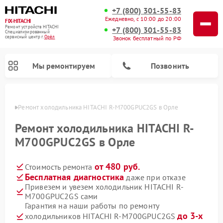
+7 (800) 301-55-83
Ежедневно, с 10:00 до 20:00
FIX-HITACHI
Ремонт устройств HITACHI
+7 (800) 301-55-83
Специализированный
cервисный центр г.
Орёл
Звонок бесплатный по РФ
Мы ремонтируем
Позвонить
 Орле
Ремонт холодильника HITACHI R-M700GPUC2GS в Орле
Ремонт холодильника HITACHI R-
M700GPUC2GS в Орле
от 480 руб.
Стоимость ремонта
Бесплатная диагностика
даже при отказе
Привезем и увезем холодильник HITACHI R-
M700GPUC2GS сами
Ремонт кондиционеров HITACHI
Ремонт стиральных машин HITACHI
Ремонт снегоуборщиков HITACHI
Ремонт водонагревателей HITACHI
Ремонт систем хранения данных HITACHI
Ремонт морозильных камер HITACHI
Ремонт сушильных машин HITACHI
Ремонт варочных панелей HITACHI
Ремонт посудомоечных машин HITACHI
Гарантия на наши работы по ремонту
до 3-х
холодильников HITACHI R-M700GPUC2GS