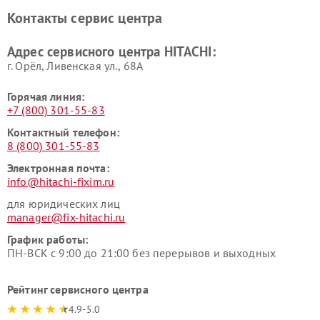
Ремонт систем хранения
Ремонт снегоуборщиков
Контакты сервис центра
данных HITACHI
HITACHI
Ремонт варочных панелей
Ремонт водонагревателей
Адрес сервисного центра HITACHI:
HITACHI
HITACHI
г. Орёл, Ливенская ул., 68А
Горячая линия:
+7 (800) 301-55-83
Контактный телефон:
8 (800) 301-55-83
Электронная почта:
info@hitachi-fixim.ru
для юридических лиц
manager@fix-hitachi.ru
График работы:
ПН-ВСК с 9:00 до 21:00 без перерывов и выходных
Рейтинг сервисного центра
4.9-5.0