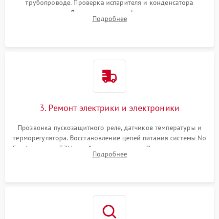
трубопроводе. Проверка испарителя и конденсатора
течеискателем. Демонтаж старого фильтра-осушителя и
Подробнее
продувка капиллярной трубки для устранения засоров.
3. Ремонт электрики и электроники
Прозвонка пускозащитного реле, датчиков температуры и
терморегулятора. Восстановление цепей питания системы No
Frost, включая ТЭН оттайки и вентилятор. Ремонт или замена
Подробнее
платы управления при сбоях алгоритмов.