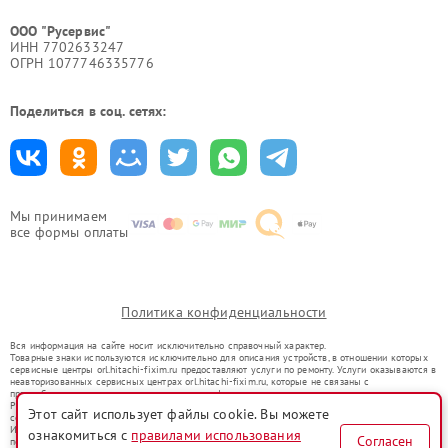
ООО "Русервис"
ИНН 7702633247
ОГРН 1077746335776
Поделиться в соц. сетях:
Мы принимаем
все формы оплаты
Политика конфиденциальности
Вся информация на сайте носит исключительно справочный характер.
Товарные знаки используются исключительно для описания устройств, в отношении которых
сервисные центры orl.hitachi-fixim.ru предоставляют услуги по ремонту. Услуги оказываются в
неавторизованных сервисных центрах orl.hitachi-fixim.ru, которые не связаны с
правообладателями товарных знаков или их официальными представителями.
Ремонт осуществляется для устройств, уже введенных в гражданский оборот в соответствии
Этот сайт использует файлы cookie. Вы можете
со статьей 1487 ГК РФ.
Использование товарных знаков не преследует цели индивидуализации услуг или введения
ознакомиться с
правилами использования
Согласен
потребителей в заблуждение, а служит для информирования о предоставляемых услугах по