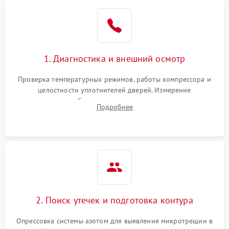
Образование конденсата
1800 ₽
Подробнее →
на стенках
Сбой в работе инвертора
2100 ₽
Подробнее →
1. Диагностика и внешний осмотр
Запах горелого при
2000 ₽
Подробнее →
Проверка температурных режимов, работы компрессора и
работе
целостности уплотнителей дверей. Измерение
сопротивления обмоток мотора, проверка термостата и
Не включается
Подробнее
1000 ₽
Подробнее →
считывание кодов ошибок с электронного дисплея.
холодильник
Проблемы с системой
автоматической
1800 ₽
Подробнее →
разморозки
2. Поиск утечек и подготовка контура
Опрессовка системы азотом для выявления микротрещин в