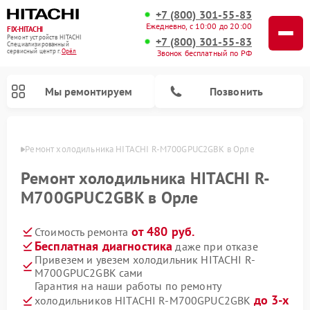
+7 (800) 301-55-83
Ежедневно, с 10:00 до 20:00
FIX-HITACHI
Ремонт устройств HITACHI
+7 (800) 301-55-83
Специализированный
cервисный центр г.
Орёл
Звонок бесплатный по РФ
Мы ремонтируем
Позвонить
 Орле
Ремонт холодильника HITACHI R-M700GPUC2GBK в Орле
Ремонт холодильника HITACHI R-
M700GPUC2GBK в Орле
от 480 руб.
Стоимость ремонта
Бесплатная диагностика
даже при отказе
Привезем и увезем холодильник HITACHI R-
M700GPUC2GBK сами
Ремонт кондиционеров HITACHI
Ремонт стиральных машин HITACHI
Ремонт снегоуборщиков HITACHI
Ремонт водонагревателей HITACHI
Ремонт систем хранения данных HITACHI
Ремонт морозильных камер HITACHI
Ремонт сушильных машин HITACHI
Ремонт варочных панелей HITACHI
Ремонт посудомоечных машин HITACHI
Гарантия на наши работы по ремонту
до 3-х
холодильников HITACHI R-M700GPUC2GBK