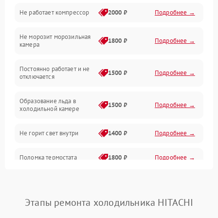
Не работает компрессор
2000 ₽
Подробнее →
Электропитание
Не морозит морозильная
Дренаж
1800 ₽
Подробнее →
камера
Оттайка
Постоянно работает и не
1500 ₽
Подробнее →
отключается
Программное обеспечение
Образование льда в
1500 ₽
Подробнее →
холодильной камере
Не горит свет внутри
1400 ₽
Подробнее →
Поломка термостата
1800 ₽
Подробнее →
Не работает вентилятор
1800 ₽
Подробнее →
Этапы ремонта холодильника HITACHI
Поломка системы No Frost
2600 ₽
Подробнее →