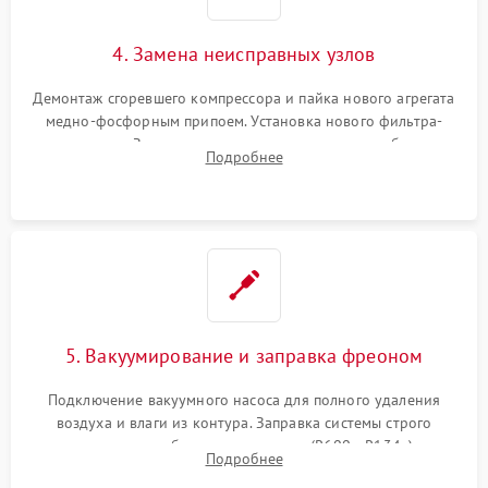
4. Замена неисправных узлов
Демонтаж сгоревшего компрессора и пайка нового агрегата
медно-фосфорным припоем. Установка нового фильтра-
осушителя. Замена изношенных вентиляторов обдува,
Подробнее
сломанных заслонок или поврежденных дверных петель.
5. Вакуумирование и заправка фреоном
Подключение вакуумного насоса для полного удаления
воздуха и влаги из контура. Заправка системы строго
дозированным объемом хладагента (R600a, R134a) по
Подробнее
электронным весам. Контроль рабочего давления в системе.