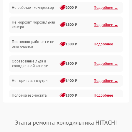
Не работает компрессор
2000 ₽
Подробнее →
Электропитание
Не морозит морозильная
Дренаж
1800 ₽
Подробнее →
камера
Оттайка
Постоянно работает и не
1500 ₽
Подробнее →
отключается
Программное обеспечение
Образование льда в
1500 ₽
Подробнее →
холодильной камере
Не горит свет внутри
1400 ₽
Подробнее →
Поломка термостата
1800 ₽
Подробнее →
Не работает вентилятор
1800 ₽
Подробнее →
Этапы ремонта холодильника HITACHI
Поломка системы No Frost
2600 ₽
Подробнее →