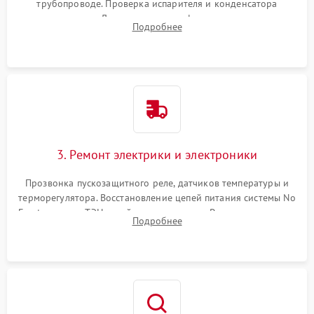
трубопроводе. Проверка испарителя и конденсатора
течеискателем. Демонтаж старого фильтра-осушителя и
Подробнее
продувка капиллярной трубки для устранения засоров.
3. Ремонт электрики и электроники
Прозвонка пускозащитного реле, датчиков температуры и
терморегулятора. Восстановление цепей питания системы No
Frost, включая ТЭН оттайки и вентилятор. Ремонт или замена
Подробнее
платы управления при сбоях алгоритмов.