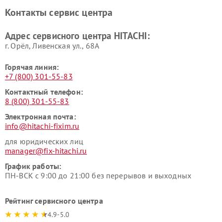
Ремонт систем хранения
Ремонт снегоуборщиков
Контакты сервис центра
данных HITACHI
HITACHI
Ремонт варочных панелей
Ремонт водонагревателей
Адрес сервисного центра HITACHI:
HITACHI
HITACHI
г. Орёл, Ливенская ул., 68А
Горячая линия:
+7 (800) 301-55-83
Контактный телефон:
8 (800) 301-55-83
Электронная почта:
info@hitachi-fixim.ru
для юридических лиц
manager@fix-hitachi.ru
График работы:
ПН-ВСК с 9:00 до 21:00 без перерывов и выходных
Рейтинг сервисного центра
4.9-5.0