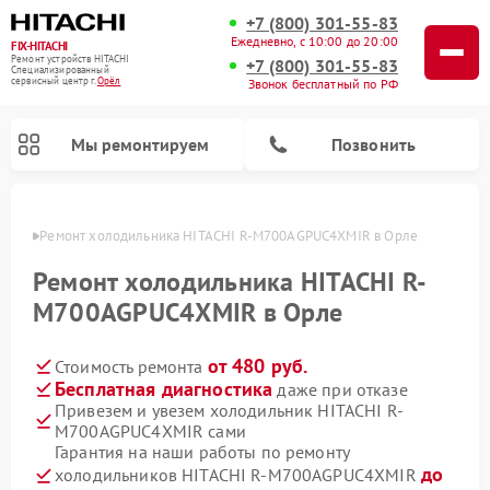
+7 (800) 301-55-83
Ежедневно, с 10:00 до 20:00
FIX-HITACHI
Ремонт устройств HITACHI
+7 (800) 301-55-83
Специализированный
cервисный центр г.
Орёл
Звонок бесплатный по РФ
Мы ремонтируем
Позвонить
 Орле
Ремонт холодильника HITACHI R-M700AGPUC4XMIR в Орле
Ремонт холодильника HITACHI R-
M700AGPUC4XMIR в Орле
от 480 руб.
Стоимость ремонта
Бесплатная диагностика
даже при отказе
Привезем и увезем холодильник HITACHI R-
M700AGPUC4XMIR сами
Ремонт кондиционеров HITACHI
Ремонт стиральных машин HITACHI
Ремонт снегоуборщиков HITACHI
Ремонт водонагревателей HITACHI
Ремонт систем хранения данных HITACHI
Ремонт морозильных камер HITACHI
Ремонт сушильных машин HITACHI
Ремонт варочных панелей HITACHI
Ремонт посудомоечных машин HITACHI
Гарантия на наши работы по ремонту
до
холодильников HITACHI R-M700AGPUC4XMIR