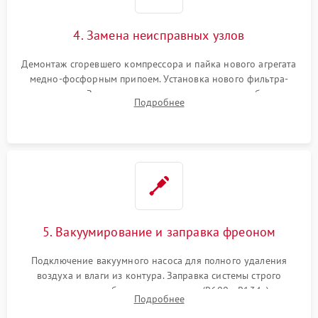
4. Замена неисправных узлов
Демонтаж сгоревшего компрессора и пайка нового агрегата
медно-фосфорным припоем. Установка нового фильтра-
осушителя. Замена изношенных вентиляторов обдува,
Подробнее
сломанных заслонок или поврежденных дверных петель.
5. Вакуумирование и заправка фреоном
Подключение вакуумного насоса для полного удаления
воздуха и влаги из контура. Заправка системы строго
дозированным объемом хладагента (R600a, R134a) по
Подробнее
электронным весам. Контроль рабочего давления в системе.