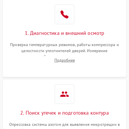
Образование конденсата
1800 ₽
Подробнее →
на стенках
Сбой в работе инвертора
2100 ₽
Подробнее →
1. Диагностика и внешний осмотр
Запах горелого при
2000 ₽
Подробнее →
Проверка температурных режимов, работы компрессора и
работе
целостности уплотнителей дверей. Измерение
сопротивления обмоток мотора, проверка термостата и
Не включается
Подробнее
1000 ₽
Подробнее →
считывание кодов ошибок с электронного дисплея.
холодильник
Проблемы с системой
автоматической
1800 ₽
Подробнее →
разморозки
2. Поиск утечек и подготовка контура
Опрессовка системы азотом для выявления микротрещин в