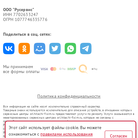
ООО "Русервис"
ИНН 7702633247
ОГРН 1077746335776
Поделиться в соц. сетях:
Мы принимаем
все формы оплаты
Политика конфиденциальности
Вся информация на сайте носит исключительно справочный характер.
Товарные знаки используются исключительно для описания устройств, в отношении которых
сервисные центры orl.hitachi-fixim.ru предоставляют услуги по ремонту. Услуги оказываются в
неавторизованных сервисных центрах orl.hitachi-fixim.ru, которые не связаны с
правообладателями товарных знаков или их официальными представителями.
Ремонт осуществляется для устройств, уже введенных в гражданский оборот в соответствии
Этот сайт использует файлы cookie. Вы можете
со статьей 1487 ГК РФ.
Использование товарных знаков не преследует цели индивидуализации услуг или введения
ознакомиться с
правилами использования
Согласен
потребителей в заблуждение, а служит для информирования о предоставляемых услугах по